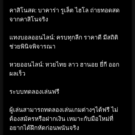
คาสิโนสด: บาคาร่า รูเล็ต ไฮโล ถ่ายทอดสด
จากคาสิโนจริง
แทงบอลออนไลน์: ครบทุกลีก ราคาดี มีสถิติ
ช่วยพินิจพิจารณา
หวยออนไลน์: หวยไทย ลาว ฮานอย ยี่กี ออก
ผลเร็ว
ระบบทดลองเล่นฟรี
ผู้เล่นสามารถทดลองเล่นเกมต่างๆได้ฟรี ไม่
ต้องสมัครหรือฝากเงิน เหมาะกับมือใหม่ที่
อยากได้ฝึกหัดก่อนพนันจริง