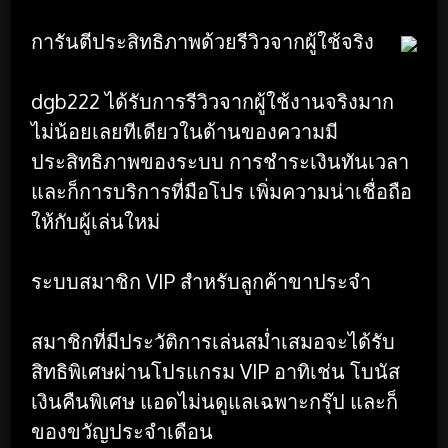
การันตีประสิทธิภาพด้วยรีวิวจากผู้ใช้จริง
dgb222 ได้รับการรีวิวจากผู้ใช้งานจริงมาก
ไม่น้อยเลยทีเดียวในด้านของความมี
ประสิทธิภาพของระบบ การชำระเงินทันเวลา
และก็การบริการที่มือโปร เพิ่มความน่าเชื่อถือ
ให้กับผู้เล่นใหม่
ระบบสมาชิก VIP สำหรับลูกค้าขาประจำ
สมาชิกที่มีประวัติการเล่นสม่ำเสมอจะได้รับ
สิทธิพิเศษผ่านโปรแกรม VIP อาทิเช่น โบนัส
เงินคืนพิเศษ แอดไม่นดูแลเฉพาะกรุ๊ป และก็
ของขวัญประจำเดือน