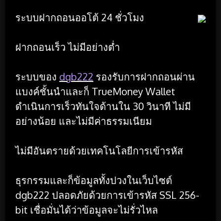
ระบบฝากถอนออโต้ 24 ชั่วโมง
ฝากถอนเร็ว ไม่มีอย่างต่ำ
ระบบของ
dgb222
รองรับการฝากถอนผ่าน
แบงค์ชั้นนำและก็ TrueMoney Wallet
ดำเนินการเร็วทันใจด้านใน 30 วินาที ไม่มี
อย่างน้อย และไม่มีค่าธรรมเนียม
ไม่มีอันตรายด้วยเทคโนโลยีการเข้ารหัส
ธุรกรรมและก็ข้อมูลทั้งปวงในเว็บไซต์
dgb222 ปลอดภัยด้วยการเข้ารหัส SSL 256-
bit เชื่อมั่นได้ว่าข้อมูลจะไม่รั่วไหล