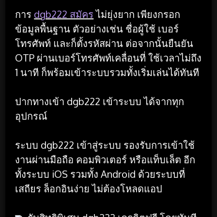
การ
dgb222 สมัคร
ไม่ยุ่งยาก เพียงกรอก
ข้อมูลพื้นฐาน ตัวอย่างเช่น ชื่อผู้ใช้ เบอร์
โทรศัพท์ และก็ตั้งรหัสผ่าน ต่อจากนั้นยืนยัน
OTP ผ่านเบอร์โทรศัพท์เคลื่อนที่ ใช้เวลาไม่ถึง
1 นาที ก็พร้อมเข้าระบบรวมทั้งเริ่มเล่นได้ทันที
ปากทางเข้า dgb222 เข้าระบบ ได้จากทุก
อุปกรณ์
ระบบ dgb222 เข้าสู่ระบบ รองรับการเข้าใช้
งานผ่านมือถือ คอมพิวเตอร์ หรือแท็บเล็ต อีก
ทั้งระบบ iOS รวมทั้ง Android ด้วยระบบที่
เสถียร ล็อกอินง่าย ไม่ต้องโหลดแอป