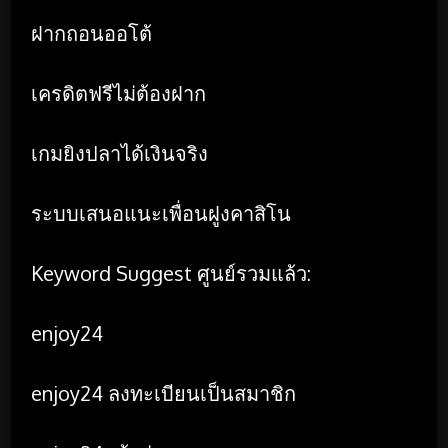
ฝากถอนออโต้
เครดิตฟรีไม่ต้องฝาก
เกมยิงปลาได้เงินจริง
ระบบเสนอแนะเพื่อนฝูงคาสิโน
Keyword Suggest ศูนย์รวมแล้ว:
enjoy24
enjoy24 ลงทะเบียนเป็นสมาชิก