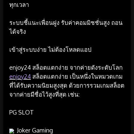
ทุกเวลา
ระบบชี้แนะเพื่อนฝูง รับค่าคอมมิชชั่นสูง ถอน
ได้จริง
เข้าสู่ระบบง่าย ไม่ต้องโหลดแอป
enjoy24 สล็อตแตกง่าย จากค่ายดังระดับโลก
enjoy24
สล็อตแตกง่าย เป็นหนึ่งในหมวดเกม
ที่ได้รับความนิยมสูงสุด ด้วยการรวมเกมสล็อต
จากค่ายมีชื่อไว้สูงที่สุด เช่น:
PG SLOT
Joker Gaming