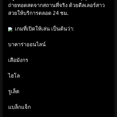
ถ่ายทอดสดจากสถานที่จริง ด้วยดีลเลอร์สาว
สวยให้บริการตลอด 24 ชม.
เกมที่เปิดให้เล่น เป็นต้นว่า:
บาคาร่าออนไลน์
เสือมังกร
ไฮโล
รูเล็ต
แบล็กแจ็ก