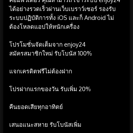
ได้อย่างรวดเร็วผ่านเว็บเบราว์เซอร์ รองรับ
ระบบปฏิบัติการทั้ง iOS และก็ Android ไม่
ต้องโหลดแอปให้หนักเครื่อง
โปรโมชั่นจัดเต็มจาก enjoy24
สมัครสมาชิกใหม่ รับโบนัส 100%
แจกเครดิตฟรีไม่ต้องฝาก
โปรฝากแรกของวัน รับเพิ่ม 20%
คืนยอดเสียทุกอาทิตย์
เสนอแนะสหาย รับโบนัสเพิ่ม