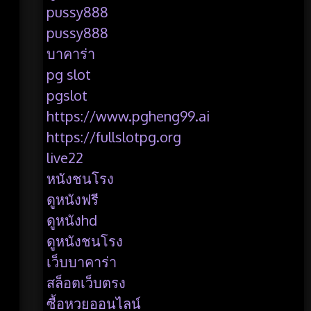
pussy888
pussy888
บาคาร่า
pg slot
pgslot
https://www.pgheng99.ai
https://fullslotpg.org
live22
หนังชนโรง
ดูหนังฟรี
ดูหนังhd
ดูหนังชนโรง
เว็บบาคาร่า
สล็อตเว็บตรง
ซื้อหวยออนไลน์