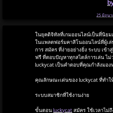
b
Posted on
25 มิถุน
ในยุคดิจิทัลที่เกมออนไลน์เป็นที่นิย
ในแพลตฟอร์มคาสิโนออนไลน์ที่ผู้เล่น
การ สมัคร ที่ง่ายอย่างยิ่ง ระบบ เข้า
ฟรี ที่ตอบปัญหาทุกสไตล์การเล่น ไม่ว
luckycat เป็นคำตอบที่คุณกำลังมอง
คุณลักษณะเด่นของ luckycat ที่ทำใ
ระบบสมาชิกที่ใช้งานง่าย
ขั้นตอน
luckycat
สมัคร ใช้เวลาไม่ถึ