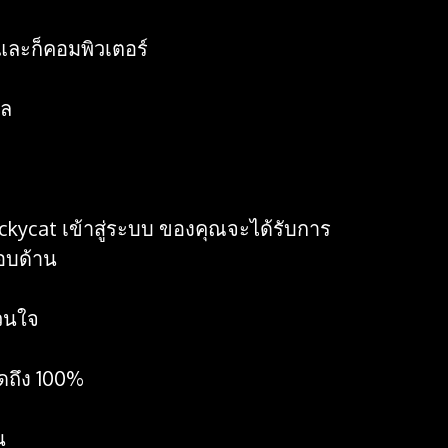
และก็คอมพิวเตอร์
มล
uckycat เข้าสู่ระบบ ของคุณจะได้รับการ
อบด้าน
ยวนใจ
ุดถึง 100%
น