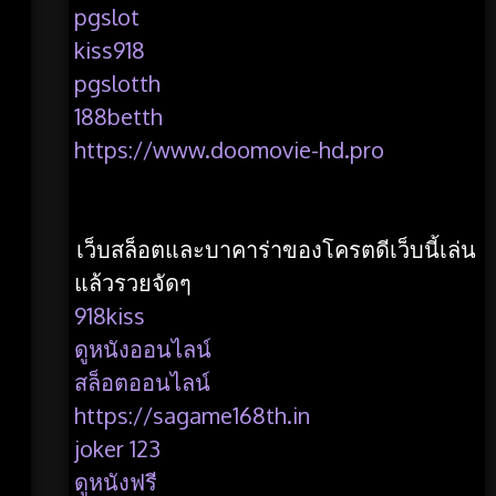
pgslot
kiss918
pgslotth
188betth
https://www.doomovie-hd.pro
เว็บสล็อตและบาคาร่าของโครตดีเว็บนี้เล่น
แล้วรวยจัดๆ
918kiss
ดูหนังออนไลน์
สล็อตออนไลน์
https://sagame168th.in
joker 123
ดูหนังฟรี