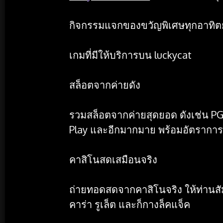
กิจกรรมแจกของขวัญพิเศษทุกอาทิตย
เกมที่มีให้บริการบน luckycat
สล็อตจากค่ายดัง
รวมสล็อตจากค่ายสุดยอด ดังเช่น PG,
Play และอีกมากมาย พร้อมอัตราการจ่
คาสิโนสดเสมือนจริง
ถ่ายทอดสดจากคาสิโนจริง ให้ท่านสั
คาร่า รูเล็ต และก็กางล็คแจ็ค