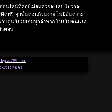
ออนไลน์ที่คุณไม่สมควรละเลย ไม่ว่าจะ
รดิตฟรี ทุกขั้นตอนล้วนง่าย ไม่มีอันตราย
หาเว็บศูนย์รวมเกมทุกจำพวก โปรโมชั่นแรง
นคำตอบ
uckycat789.com
uckycat สมัคร