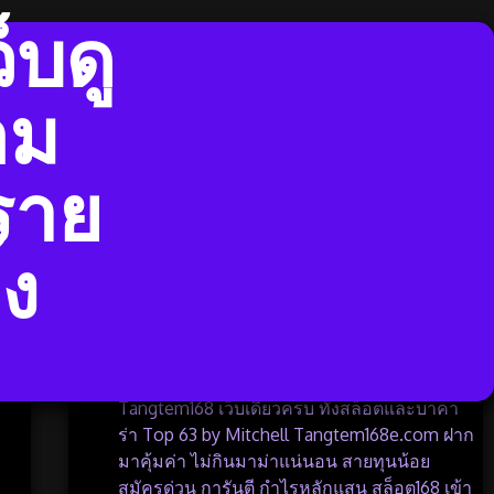
เว็บดู
อม
งราย
ค้นหา
้ง
สำหรับ:
เรื่องล่าสุด
Tangtem168 เว็บเดียวครบ ทั้งสล็อตและบาคา
ร่า Top 63 by Mitchell Tangtem168e.com ฝาก
มาคุ้มค่า ไม่กินมาม่าแน่นอน สายทุนน้อย
สมัครด่วน การันตี กำไรหลักแสน สล็อต168 เข้า