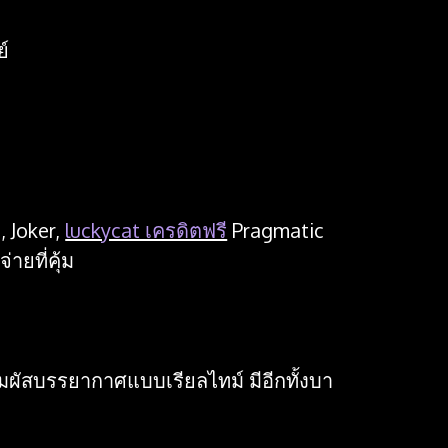
์
 Joker,
luckycat เครดิตฟรี
Pragmatic
ายที่คุ้ม
มผัสบรรยากาศแบบเรียลไทม์ มีอีกทั้งบา