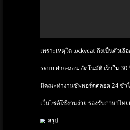
เพราะเหตุใด luckycat ถึงเป็นตัวเลือ
ระบบ ฝาก-ถอน อัตโนมัติ เร็วใน 30 ว
มีคณะทำงานซัพพอร์ตตลอด 24 ชั่ว
เว็บไซต์ใช้งานง่าย รองรับภาษาไท
สรุป