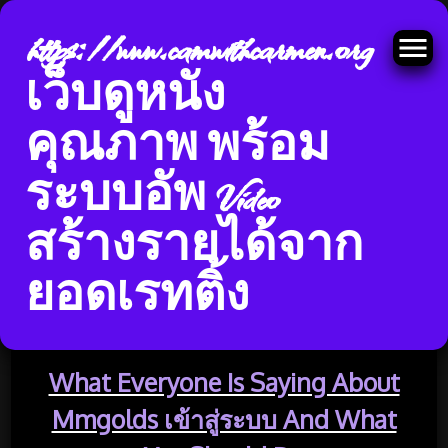
https://www.camwithcarmen.org
เว็บดูหนัง
คุณภาพ พร้อม
Skip
ระบบอัพ Video
to
ป้ายกำกับ:
mmgolds
content
สร้างรายได้จาก
เครดิตฟรี
ยอดเรทติ้ง
What Everyone Is Saying About
Mmgolds เข้าสู่ระบบ And What