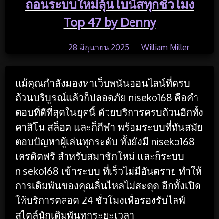
ถอนระบบใหม่ลุ้นโบนัสทุกชั่วโมง
Top 47 by Denny
Posted on
28 มิถุนายน 2025
by
William Miller
แม้คุณกำลังมองหาเว็บพนันออนไลน์ที่ครบ
ถ้วนบริบูรณ์แล้วก็ปลอดภัย niseko168 คือคำ
ตอบที่ดีที่สุดในยุคนี้ ด้วยบริการครบถ้วนอีกทั้ง
คาสิโน สล็อต และก็กีฬา พร้อมระบบที่ทันสมัย
ตอบปัญหาผู้เล่นทุกระดับ ทั้งยังมี niseko168
เครดิตฟรี สำหรับสมาชิกใหม่ และก็ระบบ
niseko168 เข้าระบบ ที่เร็วไม่มีอันตราย ทำให้
การเดิมพันของคุณลื่นไหลไม่สะดุด อีกทั้งเปิด
ให้บริการตลอด 24 ชั่วโมงเพื่อรองรับไลฟ์
สไตล์นักเดิมพันทุกระยะเวลา