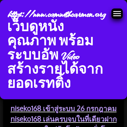
https://www.camwithcarmen.org
เว็บดูหนัง
คุณภาพ พร้อม
Skip
ระบบอัพ Video
to
ป้ายกำกับ:
niseko168
content
สร้างรายได้จาก
สมัคร
ยอดเรทติ้ง
niseko168 เข้าสู่ระบบ 26 กรกฎาคม
niseko168 เล่นครบจบในที่เดียวฝาก