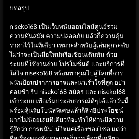
บทสรุป
niseko168 เป็นเว็บพนันออนไลน์ศูนย์รวม
ความทันสมัย ความปลอดภัย แล้วก็ความคุ้ม
ราคาไว้ในที่เดียว เหมาะสำหรับผู้เล่นทุกระดับ
ไม่ว่าจะเป็นมือใหม่หรือเซียนเดิมพัน ด้วย
ระบบที่ใช้งานง่าย โปรโมชั่นดี และบริการที่
ใส่ใจ niseko168 พร้อมพาคุณไปสู่โลกที่การ
พนันป้อมปราการอาจและน่าเร้าใจที่สุด อย่า
คอยช้า รีบ niseko168 สมัคร และ niseko168
เข้าระบบ เพื่อเริ่มประสบการณ์ดีๆได้แล้ววันนี้
พร้อมลุ้นรับโบนัสพิเศษแล้วก็สิทธิประโยชน์
มากไม่น้อยเลยทีเดียวที่จะทำให้ท่านมีความ
รู้สึกว่า การพนันไม่ใช่แค่เรื่องของโชค แต่ว่า
คือเรื่องของจังหวะและก็การเลือกที่เฉลียว