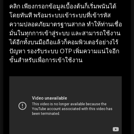
คลิก เพียงกรอกข้อมูลเบื้องต้นก็เริ่มพนันได้
โดยทันที พร้อมระบบเข้าระบบที่เข้ารหัส
ความปลอดภัยมาตรฐานสากล ทำให้ท่านเชื่อ
มั่นในทุกการเข้าสู่ระบบ และสามารถใช้งาน
ได้อีกทั้งบนมือถือแล้วก็คอมพิวเตอร์อย่างไร้
ปัญหา รองรับระบบ OTP เพิ่มความแน่ใจอีก
ขั้นสำหรับเพื่อการเข้าใช้งาน