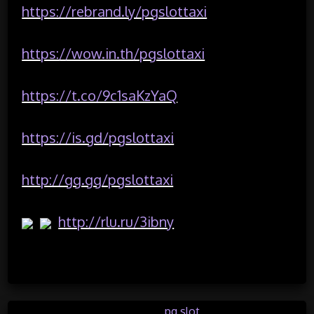
https://rebrand.ly/pgslottaxi
https://wow.in.th/pgslottaxi
https://t.co/9c1saKzYaQ
https://is.gd/pgslottaxi
http://gg.gg/pgslottaxi
http://rlu.ru/3ibny
…
Posted in
pg slot