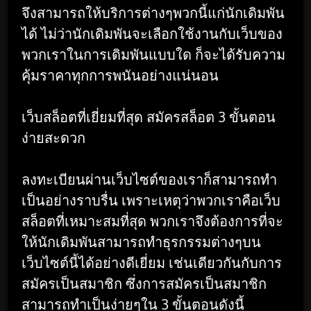
จึงสามารถให้บริการต่างๆพวกนี้แก่นักเดิมพัน
ได้ ไม่ว่านักเดิมพันจะเลือกใช้งานกับเว็บของ
พวกเราในการเดิมพันแบบใด ก็จะได้รับความ
คุ้มราคาทุกการพนันอย่างแน่นอน
เว็บสล็อตที่เยี่ยมที่สุด สมัครสล็อต 3 ขั้นตอน
ง่ายสะดวก
ลงทะเบียนผ่านเว็บไซต์ของเราก็สามารถทำ
เป็นอย่างราบรื่น เพราะเหตุว่าพวกเราคือเว็บ
สล็อตที่เหมาะสมที่สุด พวกเราจึงต้องการที่จะ
ให้นักเดิมพันสามารถทำธุรกรรมต่างๆบน
เว็บไซต์นี้ได้อย่างดีเยี่ยม เช่นเดียวกันกับการ
สมัครเป็นสมาชิก ซึ่งการสมัครเป็นสมาชิก
สามารถทำเป็นง่ายๆใน 3 ขั้นตอนดังนี้