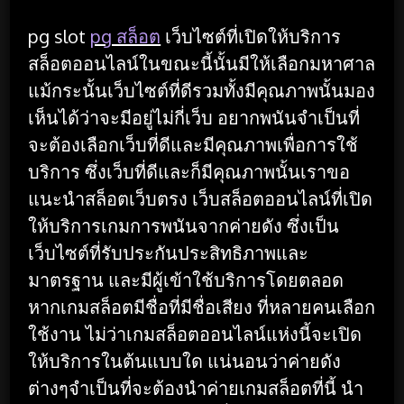
pg slot
pg สล็อต
เว็บไซต์ที่เปิดให้บริการ
สล็อตออนไลน์ในขณะนี้นั้นมีให้เลือกมหาศาล
แม้กระนั้นเว็บไซต์ที่ดีรวมทั้งมีคุณภาพนั้นมอง
เห็นได้ว่าจะมีอยู่ไม่กี่เว็บ อยากพนันจำเป็นที่
จะต้องเลือกเว็บที่ดีและมีคุณภาพเพื่อการใช้
บริการ ซึ่งเว็บที่ดีและก็มีคุณภาพนั้นเราขอ
แนะนำสล็อตเว็บตรง เว็บสล็อตออนไลน์ที่เปิด
ให้บริการเกมการพนันจากค่ายดัง ซึ่งเป็น
เว็บไซต์ที่รับประกันประสิทธิภาพและ
มาตรฐาน และมีผู้เข้าใช้บริการโดยตลอด
หากเกมสล็อตมีชื่อที่มีชื่อเสียง ที่หลายคนเลือก
ใช้งาน ไม่ว่าเกมสล็อตออนไลน์แห่งนี้จะเปิด
ให้บริการในต้นแบบใด แน่นอนว่าค่ายดัง
ต่างๆจำเป็นที่จะต้องนำค่ายเกมสล็อตที่นี้ นำ