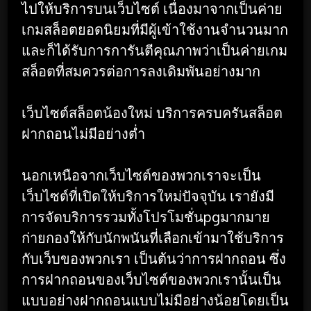
ไปให้บริการบนเว็บไซต์ เนื่องมาจากเป็นค่าย
เกมสล็อตยอดนิยมที่มีผู้เข้าใช้งานจำนวนมาก
และก็ได้รับการการันตีคุณภาพว่าเป็นค่ายเกม
สล็อตที่สมควรต่อการลงเดิมพันอย่างมาก
เว็บไซต์สล็อตน้องใหม่ บริการครบครันสล็อต
ฝากถอนไม่มีอย่างต่ำ
นอกเหนือจากเว็บไซต์ของพวกเราจะเป็น
เว็บไซต์ที่เปิดให้บริการใหม่ปัจจุบัน เรายังมี
การจัดบริการรวมทั้งโปรโมชั่นpgมากมาย
ก่ายกองให้กับนักพนันที่เลือกเข้ามาใช้บริการ
กับเว็บของพวกเรา เป็นต้นว่าการฝากถอน ซึ่ง
การฝากถอนของเว็บไซต์ของพวกเรานั้นเป็น
แบบอย่างฝากถอนแบบไม่มีอย่างน้อยโดยเป็น