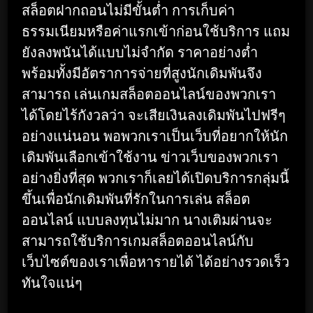
สล็อตฝากถอนไม่มีขั้นต่ำ การเก็บค่า
ธรรมเนียมหรือค่าแรกเข้าก่อนใช้บริการ แถม
ยังลงพนันได้แบบไม่จำกัด ราคาอย่างต่ำ
พร้อมทั้งมีอัตราการจ่ายที่สูงนักเดิมพันจึง
สามารถ เล่นเกมสล็อตออนไลน์ของพวกเรา
ได้โดยไร้กังวลว่า จะเสียเงินลงเดิมพันไปฟรีๆ
อย่างแน่นอน พอพวกเราเป็นเว็บที่อยากให้นัก
เดิมพันเลือกเข้าใช้งาน ข่าวเว็บของพวกเรา
อย่างยิ่งที่สุด พวกเราก็เลยได้เปิดบริการกลุ่มนี้
ขึ้นเพื่อนักเดิมพันที่รักในการเล่น สล็อต
ออนไลน์ แบบลงทุนไม่มาก นางเติมผ่านจะ
สามารถใช้บริการเกมสล็อตออนไลน์กับ
เว็บไซต์ของเราเพื่อหารายได้ ได้อย่างรวดเร็ว
ทันใจแน่ๆ