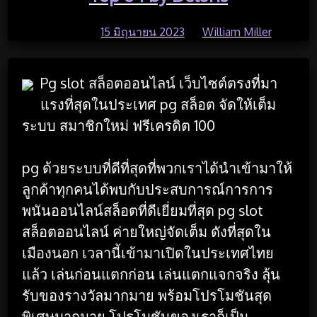
Posted on
15 มิถุนายน 2023
by
William Miller
Pg slot สล็อตออนไลน์ เว็บไซต์ตรงที่มา
แรงที่สุดในประเทศ pg สล็อต จัดให้เต็ม
ระบบ สมาชิกใหม่ ฟรีเครดิต 100
pg ด้วยระบบที่ดีที่สุดที่พวกเราได้นำเข้ามาให้
ลูกค้าทุกคนได้พบกับประสบการณ์การการ
พนันออนไลน์สล็อตที่ดีเยี่ยมที่สุด pg slot
สล็อตออนไลน์ ค่ายใหญ่จัดเต็ม ดังที่สุดใน
เมืองนอก เวลานี้เข้ามาเปิดในประเทศไทย
แล้ว เล่นก่อนแตกก่อน เล่นแตกแจกจริง ลุ้น
รับของรางวัลมากมาย พร้อมโปรโมชันสุด
พิเศษมากมาย โปรโมชันของเราก็เป็น