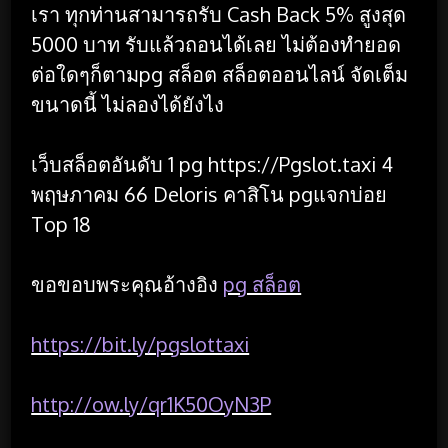
เรา ทุกท่านสามารถรับ Cash Back 5% สูงสุด
5000 บาท รับแล้วถอนได้เลย ไม่ต้องทำยอด
ต่อใดๆก็ตามpg สล็อต สล็อตออนไลน์ จัดเต็ม
ขนาดนี้ ไม่ลองได้ยังไง
เว็บสล็อตอันดับ 1 pg https://Pgslot.taxi 4
พฤษภาคม 66 Deloris คาสิโน pgแจกบ่อย
Top 18
ขอขอบพระคุณอ้างอิง
pg สล็อต
https://bit.ly/pgslottaxi
http://ow.ly/qr1K50OyN3P