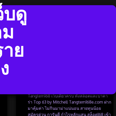
เว็บดู
อม
งราย
ค้นหา
้ง
สำหรับ:
เรื่องล่าสุด
Tangtem168 เว็บเดียวครบ ทั้งสล็อตและบาคา
ร่า Top 63 by Mitchell Tangtem168e.com ฝาก
มาคุ้มค่า ไม่กินมาม่าแน่นอน สายทุนน้อย
สมัครด่วน การันตี กำไรหลักแสน สล็อต168 เข้า