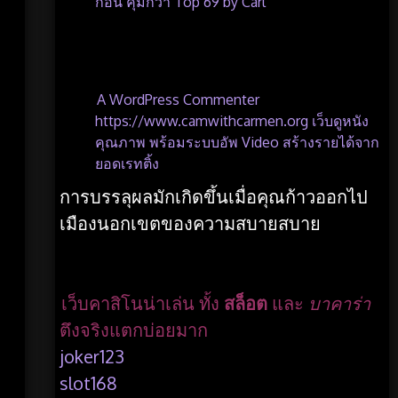
ก่อน คุ้มกว่า Top 69 by Carl
ความเห็นล่าสุด
A WordPress Commenter
บน
https://www.camwithcarmen.org เว็บดูหนัง
คุณภาพ พร้อมระบบอัพ Video สร้างรายได้จาก
ยอดเรทติ้ง
การบรรลุผลมักเกิดขึ้นเมื่อคุณก้าวออกไป
เมืองนอกเขตของความสบายสบาย
เว็บคาสิโนน่าเล่น ทั้ง
สล็อต
และ
บาคาร่า
ตึงจริงแตกบ่อยมาก
joker123
slot168