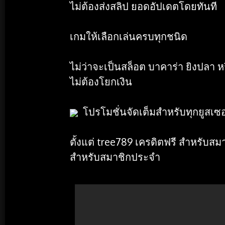
ไม่ต้องส่งสลิป ยอดอัปเดตโดยทันที
เกมให้เลือกเล่นครบทุกชนิด
ไม่ว่าจะเป็นสล็อต บาคาร่า ยิงปลา ห
ไม่ต้องโยกเงิน
โปรโมชั่นจัดเต็มสำหรับทุกยูสเซอ
ตั้งแต่ tree789 เครดิตฟรี สำหรับส
สำหรับสมาชิกประจำ