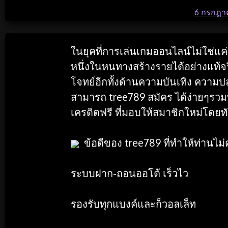
Posted on
6 กรกฎา
ในยุคที่การเล่นเกมออนไลน์ไม่ใช่แ
หนึ่งในหนทางสร้างรายได้อย่างแท้จริ
โจทย์อีกทั้งด้านความบันเทิง ความป
สามารถ tree789 สมัคร ได้ง่ายๆรวมท
เครดิตฟรี ที่มอบให้สมาชิกใหม่โดยทัน
ข้อดีของ tree789 ที่ทำให้ท่านไ
ระบบฝาก-ถอนออโต้ เร็วไว
รองรับทุกแบงค์และก็วอลเล็ท