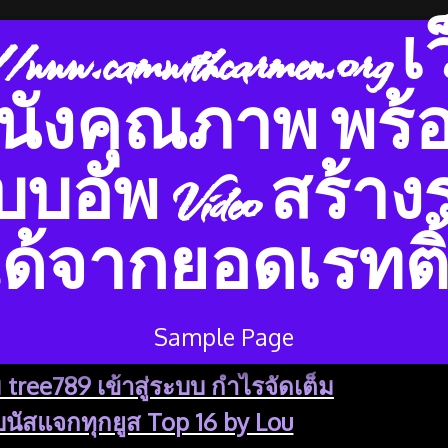
://www.camwithcarmen.org 
นังคุณภาพ พร้
บอัพ Video สร้า
ด้จากยอดเรทติ
tree789 สมัคร
Sample Page
 tree789 เข้าสู่ระบบ กำไรจัดเต็ม
บนัสแจกทุกยูส Top 16 by Lou