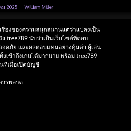
คม 2025
by
William Miller
ค่เรื่องของความสนุกสนานแต่ว่าแปลงเป็น
ง tree789 นับว่าเป็นเว็บไซต์ที่ตอบ
ลอดภัย และผลตอบแทนอย่างคุ้มค่า ผู้เล่น
ั้งเข้าถึงเกมได้มากมาย พร้อม tree789
ทีเมื่อเปิดบัญชี
ม่ควรพลาด