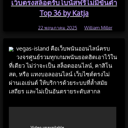
เว็บตรงสล็อตรับโบนัสฟรีไม่มีขั้นต่ำ
Top 36 by Katja
Posted on
22 พฤษภาคม 2025
by
William Miller
vegas-island คือเว็บพนันออนไลน์ครบ
วงจรศูนย์รวมทุกเกมพนันยอดฮิตเอาไว้ใน
ที่เดียว ไม่ว่าจะเป็น สล็อตออนไลน์, คาสิโน
สด, หรือ แทงบอลออนไลน์ เว็บไซต์ตรงไม่
ผ่านเอเย่นต์ ให้บริการด้วยระบบที่ล้ำสมัย
เสถียร และไม่เป็นอันตรายระดับสากล