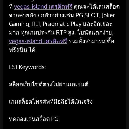
ที่
vegas-island เครดิตฟรี
คุณจะได้เล่นสล็อต
จากค่ายดัง ยกตัวอย่างเช่น PG SLOT, Joker
Gaming, JILI, Pragmatic Play และอีกเยอะ
มาก ทุกเกมประกัน RTP สูง, โบนัสแตกง่าย,
vegas-island เครดิตฟรี
รวมทั้งสามารถ ซื้อ
ฟรีสปิน ได้
LSI Keywords:
สล็อตเว็บไซต์ตรงไม่ผ่านเอเย่นต์
เกมสล็อตโทรศัพท์มือถือได้เงินจริง
ทดลองเล่นสล็อต PG