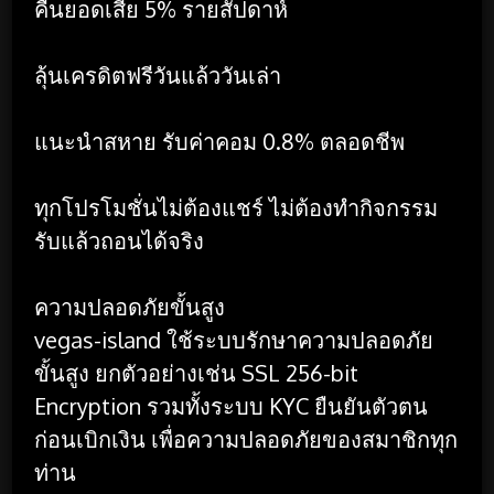
คืนยอดเสีย 5% รายสัปดาห์
ลุ้นเครดิตฟรีวันแล้ววันเล่า
แนะนำสหาย รับค่าคอม 0.8% ตลอดชีพ
ทุกโปรโมชั่นไม่ต้องแชร์ ไม่ต้องทำกิจกรรม
รับแล้วถอนได้จริง
ความปลอดภัยขั้นสูง
vegas-island ใช้ระบบรักษาความปลอดภัย
ขั้นสูง ยกตัวอย่างเช่น SSL 256-bit
Encryption รวมทั้งระบบ KYC ยืนยันตัวตน
ก่อนเบิกเงิน เพื่อความปลอดภัยของสมาชิกทุก
ท่าน