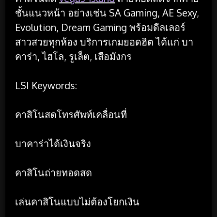
ชั้นแนวหน้า อย่างเช่น SA Gaming, AE Sexy,
Evolution, Dream Gaming พร้อมดีลเลอร์
สาวสวยทุกห้อง บริการเกมยอดฮิต ได้แก่ บา
คาร่า, ไฮโล, รูเล็ต, เสือมังกร
LSI Keywords:
คาสิโนสดโทรศัพท์เคลื่อนที่
บาคาร่าได้เงินจริง
คาสิโนถ่ายทอดสด
เล่นคาสิโนแบบไม่ต้องโยกเงิน