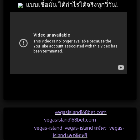
แบบเชื่อมั่น ได้กำไรได้จริงทุกวี่วัน!
…
Posted in
vegasisland168bet.com
,
vegasisland168bet.com
Tagged
vegas-island
,
vegas-island สมัคร
,
vegas-
island เครดิตฟรี