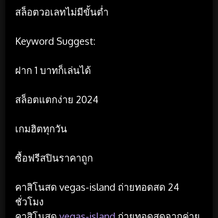
สล็อตวอเลทไม่มีขั้นต่ำ
Keyword Suggest:
ฝาก 1 บาทก็เล่นได้
สล็อตแตกง่าย 2024
เกมฮิตทุกวัน
ซื้อฟรีสปินราคาถูก
คาสิโนสด vegas-island ถ่ายทอดสด 24
ชั่วโมง
คาสิโนสด
vegas-island
ถ่ายทอดสดจากค่าย