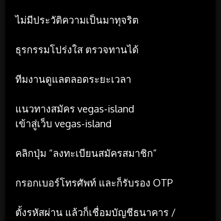
ไม่มีประวัติความเป็นมาทุจริต
ธุรกรรมโปร่งใส ตรวจทานได้
ทีมงานดูแลตลอดระยะเวลา
แนวทางสมัคร vegas-island
เข้าสู่เว็บ vegas-island
คลิกปุ่ม “ลงทะเบียนสมัครสมาชิก”
กรอกเบอร์โทรศัพท์ และก็รับรอง OTP
ตั้งรหัสผ่าน แล้วก็เชื่อมบัญชีธนาคาร /