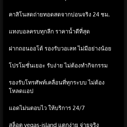
คาสิโนสดถ่ายทอดสดจากบ่อนจริง 24 ชม.
แทงบอลครบทุกลีก ราคาน้ำดีที่สุด
ฝากถอนออโต้ รองรับวอเลท ไม่มีอย่างน้อย
โปรโมชั่นเยอะ รับง่าย ไม่ต้องทำกิจกรรม
รองรับโทรศัพท์เคลื่อนที่ทุกระบบ ไม่ต้อง
โหลดแอป
แอดไม่นตอบไว ให้บริการ 24/7
สล็อต vegas-island แตกง่าย จ่ายจริง