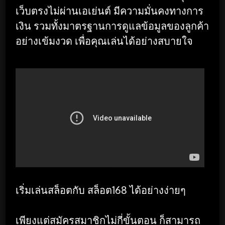
เว็บตรงไม่ผ่านเอเย่นต์ มีความมั่นคงทางการ
เงิน รวมทั้งมาตรฐานการดูแลข้อมูลของลูกค้า
อย่างเข้มงวด เพื่อคุณเล่นได้อย่างสบายใจ
เริ่มเล่นสล็อตกับ สล็อต168 ได้อย่างง่ายๆ
เพียงแต่สมัครสมาชิกไม่กี่ขั้นตอน ก็สามารถ