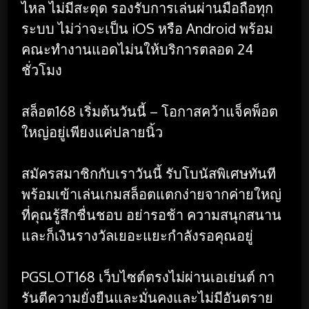
ไหล ไม่มีสะดุด รองรับการเล่นผ่านมือถือทุก
ระบบ ไม่ว่าจะเป็น iOS หรือ Android พร้อม
คณะทำงานแอดไม่นให้บริการตลอด 24
ชั่วโมง
สล็อต168 เริ่มต้นวันนี้ – โอกาสคว้าแจ็คพ็อต
ใหญ่อยู่เพียงแค่ปลายนิ้ว
สมัครสมาชิกกับเราวันนี้ รับโบนัสพิเศษทันที
พร้อมเข้าเล่นเกมสล็อตแตกง่ายจากค่ายใหญ่
ที่คุณรู้สึกชื่นชอบ อย่ารอช้า ความสนุกสนาน
และก็เงินรางวัลเยอะแยะกำลังรอคุณอยู่
PGSLOT168 เว็บไซต์ตรงไม่ผ่านเอเย่นต์ กา
รันตีความยั่งยืนและมั่นคงและไม่มีอันตราย