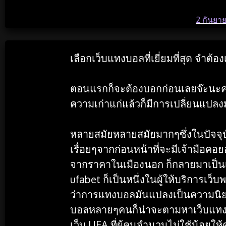
Posted on
2 กันยา
เลือกเว็บแทงบอลที่เยี่ยมที่สุด จำต้อ
ตอนแรกก็จะต้องบอกก่อนเลยจ๊ะนะค
ความเก่าแก่แล้วก็มีการเปลี่ยนแปล
หลายสมัยหลายสมัยมากๆซึ่งในปัจจุบ
เรื่อยๆจากก่อนหน้าที่จะมีเจ้ามือค
จากราคาในเมืองนอก ก็กลายมาเป็นเว
ufabet ก็เป็นหนึ่งในผู้ให้บริการเว็
ว่าการแทงบอลมันแปลงเป็นความนิย
บอลหลายๆคนก็น่าจะตามหาเว็บแทงบอ
เว็บ UFA ที่ผู้คนจำนวนไม่ใช้น้อยให