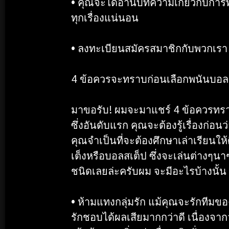
• คุณจะได้อ่านบทความเกี่ยวกับการพ
ทุกเรื่องแน่นอน
• ลงทะเบียนสมัครสมาชิกกับพวกเรา ย
4 ข้อควรจะทราบก่อนเลือกพนันบอลกั
มาขอรับ! ผมจะมาแชร์ 4 ข้อควรทราบ
ซึ่งอันดับแรก คุณจะต้องรู้เรื่องก
คุณจำเป็นที่จะต้องศึกษาเล่าเรียนให
เต็งหรือบอลสเต็ป ซึ่งจะเล่นต่างๆนาๆ
ชนิดเลยล่ะครับผม จะมีอะไรบ้างนั้น
• ห้ามแทงกลุ่มรัก แม้คุณจะรักทีมของ
รักชอบได้ผลเสียมากกว่าดี เนื่องจา