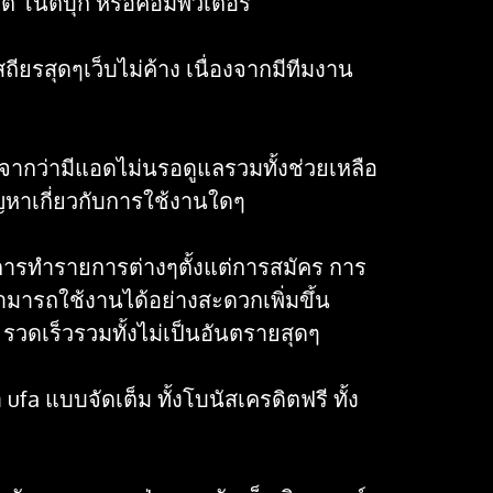
ล็ต โน้ตบุ๊ก หรือคอมพิวเตอร์
ถียรสุดๆเว็บไม่ค้าง เนื่องจากมีทีมงาน
งจากว่ามีแอดไม่นรอดูแลรวมทั้งช่วยเหลือ
ญหาเกี่ยวกับการใช้งานใดๆ
การทำรายการต่างๆตั้งแต่การสมัคร การ
ามารถใช้งานได้อย่างสะดวกเพิ่มขึ้น
 รวดเร็วรวมทั้งไม่เป็นอันตรายสุดๆ
fa แบบจัดเต็ม ทั้งโบนัสเครดิตฟรี ทั้ง