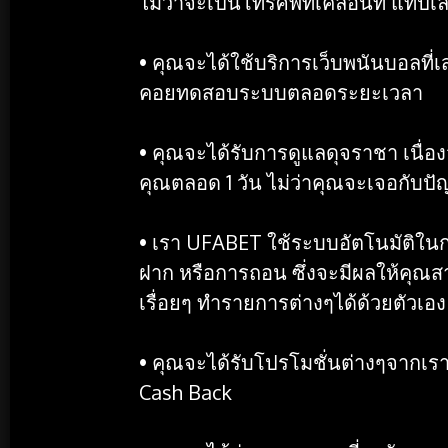
ไม่ว่าจะเป็นโทรศัพท์เคลื่อนที่ แท็ปเ
• คุณจะได้ใช้บริการเว็บพนันบอลที่เส
คอยทดสอบระบบตลอดระยะเวลา
• คุณจะได้รับการดูแลดุจราชา เนื่อ
คุณตลอด 1 วัน ไม่ว่าคุณจะเจอกับปั
• เรา UFABET ใช้ระบบอัตโนมัติใน
ฝาก หรือการถอน ซึ่งจะมีผลให้คุณส
เรื่อยๆ ทำรายการต่างๆได้ด้วยตัวเอง
• คุณจะได้รับโปรโมชั่นต่างๆจากเรา u
Cash Back