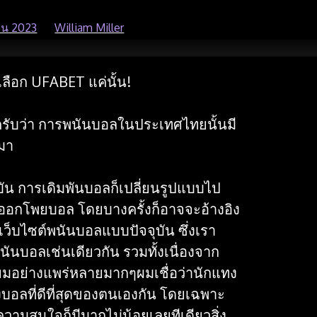
ยน 2023
by
William Miller
งเลือก UFABET แค่นั้น!
รับว่า การพนันบอลในประเทศไทยนั้นมี
งมา
ัน การเดิมพันบอลก็เปลี่ยนรูปแบบไป
อยออกโพยบอล โดยบางครั้งก็อาจจะอ้างอิง
็บไซต์พนันบอลแบบปัจจุบัน ซึ่งเรา
บพนันบอลเช่นเดียวกัน รวมทั้งเนื่องจาก
มอย่างแพร่หลายมากๆผมเชื่อว่านักแทง
ลที่ดีที่สุดของตนเองกัน โดยเฉพาะ
้ความสนใจก็มีมากไม่น้อยเลยทีเดียวสิ่ง