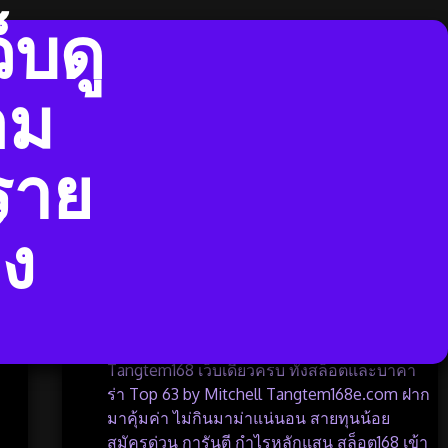
เว็บดู
อม
งราย
ค้นหา
้ง
สำหรับ:
เรื่องล่าสุด
Tangtem168 เว็บเดียวครบ ทั้งสล็อตและบาคา
ร่า Top 63 by Mitchell Tangtem168e.com ฝาก
มาคุ้มค่า ไม่กินมาม่าแน่นอน สายทุนน้อย
สมัครด่วน การันตี กำไรหลักแสน สล็อต168 เข้า