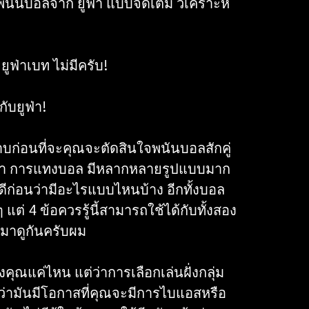
นันบอลจาก ยูฟ่า แบบจัดเต็ม วิเคราะห์
ูฟ่าเบท ไม่มีครับ!
บยูฟ่า!
ก่อนที่จะคุณจะตัดสินใจพนันบอลสักคู่
่อนว่า การแทงบอล มีหลากหลายรูปแบบมาก
้ดีก่อนว่ามีอะไรแบบไหนบ้าง อีกทั้งบอล
 แต่ 4 ข้อควรรู้นี้สามารถใช้ได้กับทั้งสอง
 มาดูกันครับผม
คุณแค่ไหน แต่ว่าการเลือกเล่นฝั่งกลุ่ม
กว่ามันมีโอกาสที่คุณจะมีการไบแอสหรือ