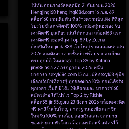
ให้ทัน ก่อนรางวัลหลุดมือ 21 กันยายน 2026
Hengjing168 hengjing168d.com 16 ก.ย. 69
สล็อต168 เกมเดิมพัน ที่สร้างความบันเทิง ดีที่สุด
โปรโมชั่นเครดิตฟรี 100% กล่องสุ่มเฮงเฮง รับ
เครดิตฟรี ยูสเดียว เล่นได้ทุกเกม สล็อต168 แจก
เครดิตฟรี เยอะที่สุด Top 89 by Zulma
เว็บเปิดใหม่ jinda888 เว็บใหญ่ รวมสล็อตน่าเล่น
2026 เกมดังจากค่ายชั้นนำ พร้อมรายละเอียด
ครบทุกมิติ ใหม่ล่าสุด Top 89 by Katrina
jin888.asia 27 กรกฎาคม 2026 พนัน
บาคาร่า sexy168c.com 15 ก.ย. 69 sexy168 คู่มือ
เลือกเว็บไพ่ที่ควรรู้ ทุกยอดฝาก 10% ถอนได้จริง
ทุกเวลา เว็บดี มีโต๊ะให้เลือกเยอะ บาคาร่า168
สมัครง่าย ได้โปรไว Top 2 by Richie
สล็อต55 jin55.guru 23 สิงหา 2026 สล็อตเครดิต
ฟรี คาสิโนเว็บใหญ่ มาตรฐานเอเชีย สมาชิก
ใหม่รับ 100% ทุนน้อย สอยเงินแสน จุดหมาย
ของสายเกมทั่วโลก สล็อตเครดิตฟรี สมัครไว้