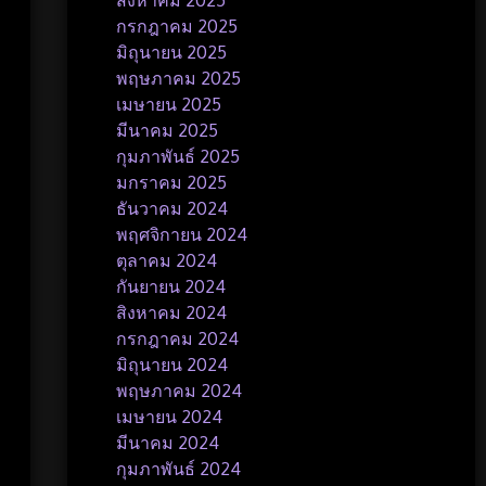
สิงหาคม 2025
กรกฎาคม 2025
มิถุนายน 2025
พฤษภาคม 2025
เมษายน 2025
มีนาคม 2025
กุมภาพันธ์ 2025
มกราคม 2025
ธันวาคม 2024
พฤศจิกายน 2024
ตุลาคม 2024
กันยายน 2024
สิงหาคม 2024
กรกฎาคม 2024
มิถุนายน 2024
พฤษภาคม 2024
เมษายน 2024
มีนาคม 2024
กุมภาพันธ์ 2024