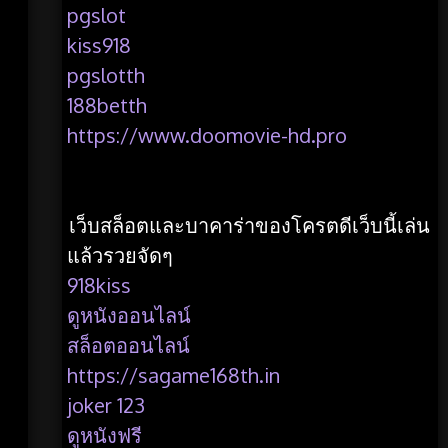
pgslot
kiss918
pgslotth
188betth
https://www.doomovie-hd.pro
เว็บสล็อตและบาคาร่าของโครตดีเว็บนี้เล่น
แล้วรวยจัดๆ
918kiss
ดูหนังออนไลน์
สล็อตออนไลน์
https://sagame168th.in
joker 123
ดูหนังฟรี