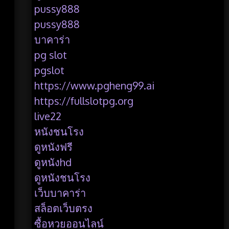
pussy888
pussy888
บาคาร่า
pg slot
pgslot
https://www.pgheng99.ai
https://fullslotpg.org
live22
หนังชนโรง
ดูหนังฟรี
ดูหนังhd
ดูหนังชนโรง
เว็บบาคาร่า
สล็อตเว็บตรง
ซื้อหวยออนไลน์