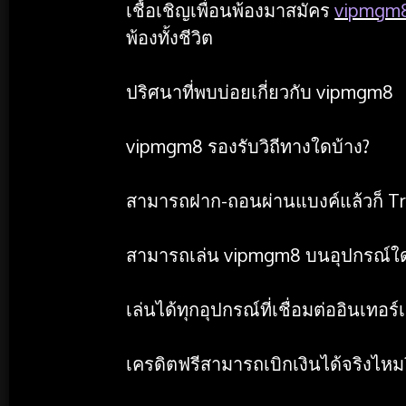
เชื้อเชิญเพื่อนพ้องมาสมัคร
vipmgm
พ้องทั้งชีวิต
ปริศนาที่พบบ่อยเกี่ยวกับ vipmgm8
vipmgm8 รองรับวิถีทางใดบ้าง?
สามารถฝาก-ถอนผ่านแบงค์แล้วก็ T
สามารถเล่น vipmgm8 บนอุปกรณ์ใด
เล่นได้ทุกอุปกรณ์ที่เชื่อมต่ออินเทอ
เครดิตฟรีสามารถเบิกเงินได้จริงไหม