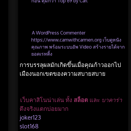
ก่อน คุ้มกว่า Top 69 by Carl
ความเห็นล่าสุด
A WordPress Commenter
บน
https://www.camwithcarmen.org เว็บดูหนัง
คุณภาพ พร้อมระบบอัพ Video สร้างรายได้จาก
ยอดเรทติ้ง
การบรรลุผลมักเกิดขึ้นเมื่อคุณก้าวออกไป
เมืองนอกเขตของความสบายสบาย
เว็บคาสิโนน่าเล่น ทั้ง
สล็อต
และ
บาคาร่า
ตึงจริงแตกบ่อยมาก
joker123
slot168