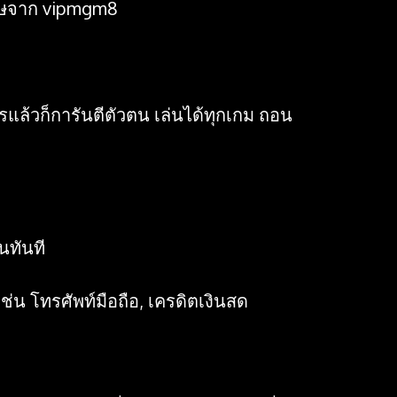
เศษจาก vipmgm8
ครแล้วก็การันตีตัวตน เล่นได้ทุกเกม ถอน
นทันที
่น โทรศัพท์มือถือ, เครดิตเงินสด