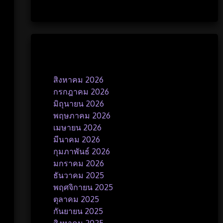
คลังเก็บ
สิงหาคม 2026
กรกฎาคม 2026
มิถุนายน 2026
พฤษภาคม 2026
เมษายน 2026
มีนาคม 2026
กุมภาพันธ์ 2026
มกราคม 2026
ธันวาคม 2025
พฤศจิกายน 2025
ตุลาคม 2025
กันยายน 2025