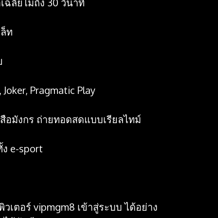
ลี่ยไม่ถึง 30 วินาที
เล็ท
ย
 Joker, Pragmatic Play
 เสือมังกร ถ่ายทอดสดแบบเรียลไทม์
้ง e-sport
พิวเตอร์ vipmgm8 เข้าสู่ระบบ ได้อย่าง