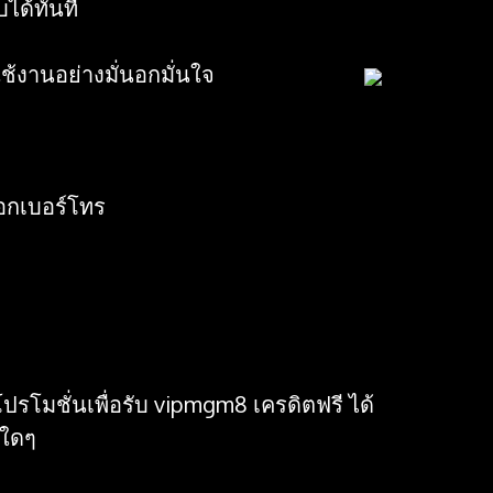
บได้ทันที
ช้งานอย่างมั่นอกมั่นใจ
รอกเบอร์โทร
รโมชั่นเพื่อรับ vipmgm8 เครดิตฟรี ได้
มใดๆ