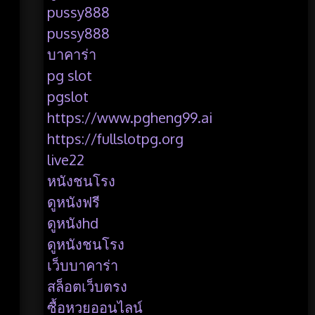
pussy888
pussy888
บาคาร่า
pg slot
pgslot
https://www.pgheng99.ai
https://fullslotpg.org
live22
หนังชนโรง
ดูหนังฟรี
ดูหนังhd
ดูหนังชนโรง
เว็บบาคาร่า
สล็อตเว็บตรง
ซื้อหวยออนไลน์