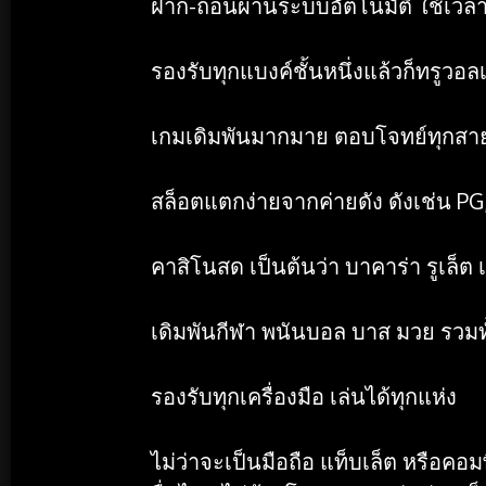
ฝาก-ถอนผ่านระบบอัตโนมัติ ใช้เวลาเฉ
รองรับทุกแบงค์ชั้นหนึ่งแล้วก็ทรูวอล
เกมเดิมพันมากมาย ตอบโจทย์ทุกสา
สล็อตแตกง่ายจากค่ายดัง ดังเช่น PG,
คาสิโนสด เป็นต้นว่า บาคาร่า รูเล็ต
เดิมพันกีฬา พนันบอล บาส มวย รวมทั
รองรับทุกเครื่องมือ เล่นได้ทุกแห่ง
ไม่ว่าจะเป็นมือถือ แท็บเล็ต หรือคอม