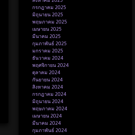
สิงหาคม 2025
กรกฎาคม 2025
มิถุนายน 2025
พฤษภาคม 2025
เมษายน 2025
มีนาคม 2025
กุมภาพันธ์ 2025
มกราคม 2025
ธันวาคม 2024
พฤศจิกายน 2024
ตุลาคม 2024
กันยายน 2024
สิงหาคม 2024
กรกฎาคม 2024
มิถุนายน 2024
พฤษภาคม 2024
เมษายน 2024
มีนาคม 2024
กุมภาพันธ์ 2024