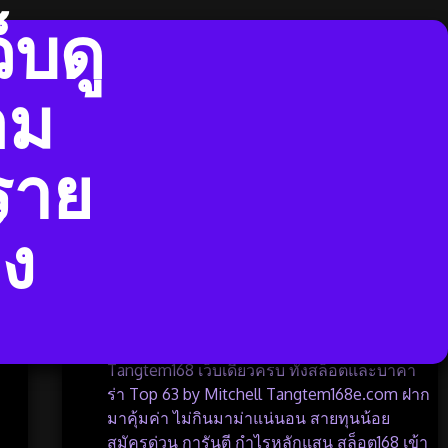
เว็บดู
อม
งราย
ค้นหา
้ง
สำหรับ:
เรื่องล่าสุด
Tangtem168 เว็บเดียวครบ ทั้งสล็อตและบาคา
ร่า Top 63 by Mitchell Tangtem168e.com ฝาก
มาคุ้มค่า ไม่กินมาม่าแน่นอน สายทุนน้อย
สมัครด่วน การันตี กำไรหลักแสน สล็อต168 เข้า