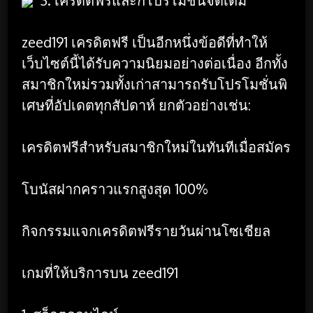
zeed191 เครดิตฟรี เป็นอีกหนึ่งข้อดีที่ทำให้
เว็บไซต์นี้ได้รับความนิยมอย่างต่อเนื่อง อีกทั้ง
สมาชิกใหม่รวมทั้งเก่าสามารถรับโปรโมชั่นพิ
เศษที่อัปเดตทุกสัปดาห์ ยกตัวอย่างเช่น:
เครดิตฟรีสำหรับสมาชิกใหม่ในทันทีเมื่อสมัคร
โบนัสฝากคราวแรกสูงสุด 100%
กิจกรรมแจกเครดิตฟรีรายวันผ่านโซเชียล
เกมที่ให้บริการบน zeed191