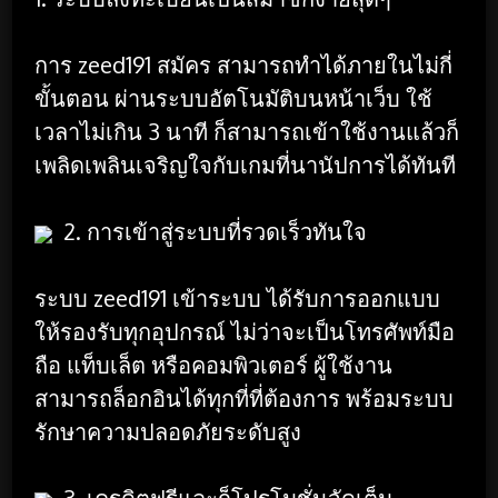
การ zeed191 สมัคร สามารถทำได้ภายในไม่กี่
ขั้นตอน ผ่านระบบอัตโนมัติบนหน้าเว็บ ใช้
เวลาไม่เกิน 3 นาที ก็สามารถเข้าใช้งานแล้วก็
เพลิดเพลินเจริญใจกับเกมที่นานัปการได้ทันที
2. การเข้าสู่ระบบที่รวดเร็วทันใจ
ระบบ zeed191 เข้าระบบ ได้รับการออกแบบ
ให้รองรับทุกอุปกรณ์ ไม่ว่าจะเป็นโทรศัพท์มือ
ถือ แท็บเล็ต หรือคอมพิวเตอร์ ผู้ใช้งาน
สามารถล็อกอินได้ทุกที่ที่ต้องการ พร้อมระบบ
รักษาความปลอดภัยระดับสูง
3. เครดิตฟรีและก็โปรโมชั่นจัดเต็ม