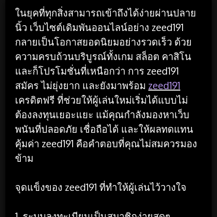
ในยุคที่ทุกสิ่งสามารถเข้าถึงได้ง่ายผ่านปลาย
นิ้ว เว็บไซต์เดิมพันออนไลน์อย่าง zeed191
กลายเป็นโอกาสยอดนิยมอย่างรวดเร็ว ด้วย
ความครบถ้วนบริบูรณ์ทั้งเกม สล็อต คาสิโน
และก็โปรโมชั่นที่เหนือกว่า การ zeed191
สมัคร ไม่ยุ่งยาก และยังมาพร้อม
zeed191
เครดิตฟรี ที่ช่วยให้ผู้เล่นใหม่เริ่มได้แบบไม่
ต้องลงทุนเยอะแยะ แม้คุณกำลังมองหาเว็บ
พนันที่ปลอดภัย เชื่อถือได้ และให้ผลทดแทน
คุ้มค่า zeed191 คือคำตอบที่คุณไม่สมควรมอง
ข้าม
จุดแข็งของ zeed191 ที่ทำให้ผู้เล่นไว้วางใจ
1. ระบบลงทะเบียนเป็นสมาชิกง่ายสุดๆ