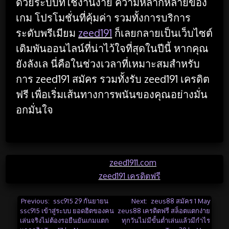
ด้วยระบบที่ใช้งานง่าย ความหลากหลายของ
เกม โปรโมชั่นที่คุ้มค่า รวมทั้งการบริการ
ระดับพรีเมียม
zeed191
ก็เลยกลายเป็นเว็บไซต์
เดิมพันออนไลน์ที่น่าไว้ใจที่สุดในปีนี้ หากคุณ
ยังลังเล นี่คือในช่วงเวลาที่เหมาะสมสำหรับ
การ zeed191 สมัคร รวมทั้งรับ zeed191 เครดิต
ฟรี เพื่อเริ่มเส้นทางการพนันของคุณอย่างมั่น
อกมั่นใจ
Posted in
zeed1911.com
Tagged
zeed191 เครดิตฟรี
แนะแนว
Previous:
ssc915 29 กันยายน
Next:
zeus88 สมัคร 1 May
ssc915 เข้าสู่ระบบ ยอดฮิตของคน
zeus88 เครดิตฟรี สล็อตแตกง่าย
เรื่อง
เล่นจริงไม่ต้องรอยืนยันเกมแตก
ทุกวันไม่มีขั้นต่ำเล่นแล้วมีกำไร