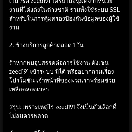
เว็บไซต์ zeed191 ได้รับใบอนุมัติจากหน่วย
งานที่โด่งดังในต่างชาติ รวมทั้งใช้ระบบ SSL
สำหรับในการคุ้มครองป้องกันข้อมูลของผู้ใช้
งาน
2. ข้างบริการลูกค้าตลอด 1 วัน
ถ้าหากพบอุปสรรคต่อการใช้งาน ดังเช่น
zeed191 เข้าระบบ มิได้ หรืออยากถามเรื่อง
โปรโมชั่น เจ้าหน้าที่ของพวกเราพร้อมช่วย
เหลือตลอดเวลา
สรุป: เพราะเหตุไร zeed191 จึงเป็นตัวเลือกที่
ไม่สมควรพลาด