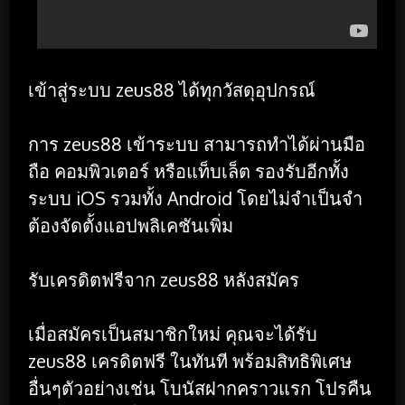
เข้าสู่ระบบ zeus88 ได้ทุกวัสดุอุปกรณ์
การ zeus88 เข้าระบบ สามารถทำได้ผ่านมือ
ถือ คอมพิวเตอร์ หรือแท็บเล็ต รองรับอีกทั้ง
ระบบ iOS รวมทั้ง Android โดยไม่จำเป็นจำ
ต้องจัดตั้งแอปพลิเคชันเพิ่ม
รับเครดิตฟรีจาก zeus88 หลังสมัคร
เมื่อสมัครเป็นสมาชิกใหม่ คุณจะได้รับ
zeus88 เครดิตฟรี ในทันที พร้อมสิทธิพิเศษ
อื่นๆตัวอย่างเช่น โบนัสฝากคราวแรก โปรคืน