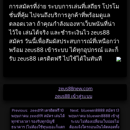
การสมัครที่ง่าย ระบบการเล่นที่เสถียร โปรโม
ชั่นที่คุ้ม ไปจนถึงบริการลูกค้าที่พร้อมดูแล
ตลอดเวลา ถ้าคุณกำลังมองหาเว็บพนันที่น่า
ไว้ใจ เล่นได้จริง และชำระเงินไว zeus88
สมัคร วันนี้เพื่อสัมผัสประสบการณ์ที่เหนือกว่า
พร้อม zeus88 เข้าระบบ ได้ทุกอุปกรณ์ และก็
รับ zeus88 เครดิตฟรี ไปใช้ได้ในทันที
Posted in
zeus88new.com
Tagged
zeus88 เข้าสู่ระบบ
แนะแนว
Previous:
zeed191 เครดิตฟรี 10
Next:
bluewin8888 สมัคร 13
พฤษภาคม zeed191 สมัคร เล่นได้
พฤษภาคม bluewin8888 เข้าสู่
เรื่อง
ทุกช่วงเวลา รองรับทุกบัญชี
ระบบ ไม่ต้องเปลี่ยนเว็บบ่อยไม่
ธนาคาร {ไม่ต้องใช้ทุนเยอะก็แตก
ต้องแจ้งใครถอนเงินได้ตลอดทั้ง