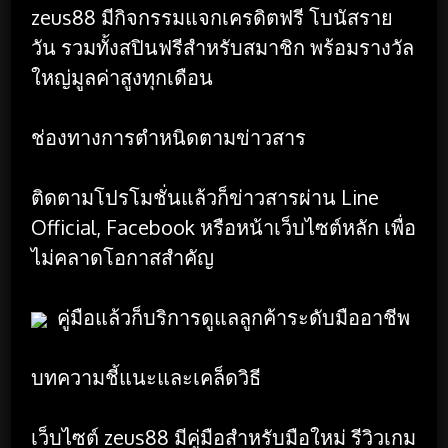
zeus88 มีกิจกรรมแจกเครดิตฟรี โบนัสราย
วัน รวมทั้งสปินฟรีสำหรับสมาชิก พร้อมรางวัล
ใหญ่มูลค่าสูงทุกเดือน
ช่องทางการตำหนิดตามข่าวสาร
ติดตามโปรโมชั่นแล้วก็ข่าวสารผ่าน Line
Official, Facebook หรือหน้าเว็บไซต์หลัก เพื่อ
ไม่คลาดโอกาสสำคัญ
คู่มือแล้วก็บริการดูแลลูกค้าระดับมืออาชีพ
บทความชี้แนะและเคล็ดวิธี
เว็บไซต์ zeus88 มีคู่มือสำหรับมือใหม่ รีวิวเกม