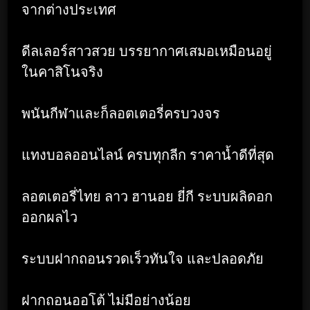
จากต่างประเทศ
ดีลเลอร์สาวสวย บรรยากาศเสมอเหมือนอยู่
ในคาสิโนจริง
พนันกีฬาและก็ลอตเตอรี่ครบวงจร
แทงบอลออนไลน์ ครบทุกลีก ราคาน้ำดีที่สุด
ลอตเตอรี่ไทย ลาว ฮานอย ยี่กี ระบบผลิดอก
ออกผลไว
ระบบฝากถอนรวดเร็วทันใจ และปลอดภัย
ฝากถอนออโต้ ไม่มีอย่างน้อย