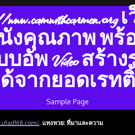
://www.camwithcarmen.org 
นังคุณภาพ พร้
บอัพ Video สร้า
ด้จากยอดเรทติ
 Tips on Ufad1
ยน 2025
by
William Miller
Sample Page
.ufad168.com/
.
แทงหวย: ที่มาและความ