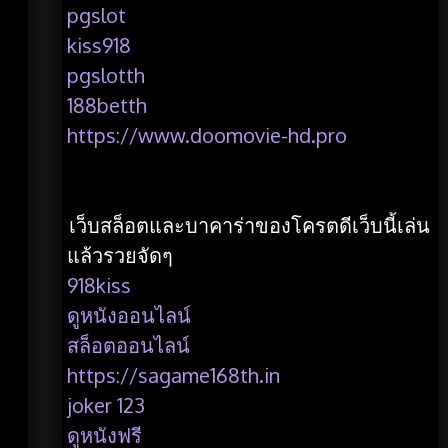
pgslot
kiss918
pgslotth
188betth
https://www.doomovie-hd.pro
เว็บสล็อตและบาคาร่าของโครตดีเว็บนี้เล่น
แล้วรวยจัดๆ
918kiss
ดูหนังออนไลน์
สล็อตออนไลน์
https://sagame168th.in
joker 123
ดูหนังฟรี