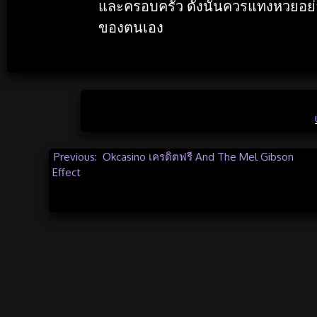
และครอบครัว ดังนั้นควรแทงหวยอย่
ของตนเอง
Posted in
Tagged
แนะแนว
Previous:
Okcasino เครดิตฟรี And The Mel Gibson
Effect
เรื่อง