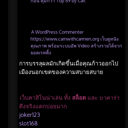
ก่อน คุ้มกว่า Top 69 by Carl
ความเห็นล่าสุด
A WordPress Commenter
บน
https://www.camwithcarmen.org เว็บดูหนัง
คุณภาพ พร้อมระบบอัพ Video สร้างรายได้จาก
ยอดเรทติ้ง
การบรรลุผลมักเกิดขึ้นเมื่อคุณก้าวออกไป
เมืองนอกเขตของความสบายสบาย
เว็บคาสิโนน่าเล่น ทั้ง
สล็อต
และ
บาคาร่า
ตึงจริงแตกบ่อยมาก
joker123
slot168