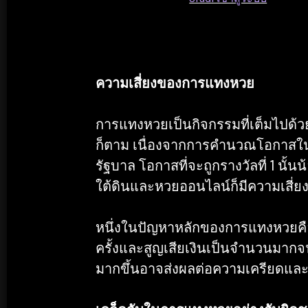
สามารถเลือกแทงหวยผ่านแพลตฟอร์มออ
ประเทศให้เลือกแทง แต่การแทงหวยออนไล
เว็บไซต์ที่ไม่น่าเชื่อถือหรือหลอกลวง
ความเสี่ยงของการแทงหวย
การแทงหวยเป็นกิจกรรมที่เต็มไปด้ว
ก็ตาม เนื่องจากการคำนวณโอกาสใน
รัฐบาล โอกาสที่จะถูกรางวัลที่ 1 นั
ใต้ดินและหวยออนไลน์ก็มีความเสี่ยง
หนึ่งในปัญหาหลักของการแทงหวยคือก
ครั้งและสูญเสียเงินเป็นจำนวนมากจ
มากขึ้นอาจส่งผลต่อความเครียดแล