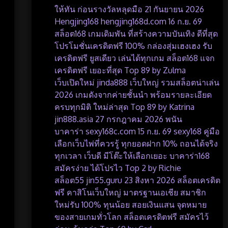
ให้ทัน ก่อนรางวัลหลุดมือ 21 กันยายน 2026
Hengjing168 hengjing168d.com 16 ก.ย. 69
สล็อต168 เกมเดิมพัน ที่สร้างความบันเทิง ดีที่สุด
โปรโมชั่นเครดิตฟรี 100% กล่องสุ่มเฮงเฮง รับ
เครดิตฟรี ยูสเดียว เล่นได้ทุกเกม สล็อต168 แจก
เครดิตฟรี เยอะที่สุด Top 89 by Zulma
เว็บเปิดใหม่ jinda888 เว็บใหญ่ รวมสล็อตน่าเล่น
2026 เกมดังจากค่ายชั้นนำ พร้อมรายละเอียด
ครบทุกมิติ ใหม่ล่าสุด Top 89 by Katrina
jin888.asia 27 กรกฎาคม 2026 พนัน
บาคาร่า sexy168c.com 15 ก.ย. 69 sexy168 คู่มือ
เลือกเว็บไพ่ที่ควรรู้ ทุกยอดฝาก 10% ถอนได้จริง
ทุกเวลา เว็บดี มีโต๊ะให้เลือกเยอะ บาคาร่า168
สมัครง่าย ได้โปรไว Top 2 by Richie
สล็อต55 jin55.guru 23 สิงหา 2026 สล็อตเครดิต
ฟรี คาสิโนเว็บใหญ่ มาตรฐานเอเชีย สมาชิก
ใหม่รับ 100% ทุนน้อย สอยเงินแสน จุดหมาย
ของสายเกมทั่วโลก สล็อตเครดิตฟรี สมัครไว้