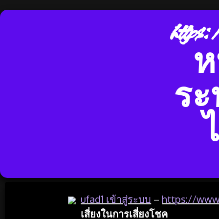
https
ห
ระบ
Skip
ไ
to
7 Odd-Ball
content
Posted on
4 เมษา
ufad1 เข้าสู่ระบบ
–
https://www
เสี่ยงในการเสี่ยงโชค