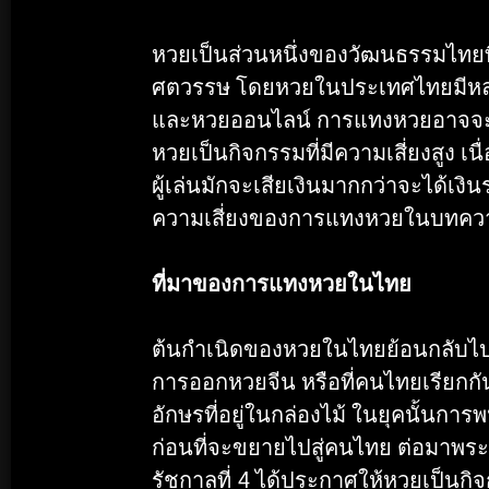
หวยเป็นส่วนหนึ่งของวัฒนธรรมไทยท
ศตวรรษ โดยหวยในประเทศไทยมีหลาย
และหวยออนไลน์ การแทงหวยอาจจะดูเป
หวยเป็นกิจกรรมที่มีความเสี่ยงสูง เ
ผู้เล่นมักจะเสียเงินมากกว่าจะได้เงิ
ความเสี่ยงของการแทงหวยในบทควา
ที่มาของการแทงหวยในไทย
ต้นกำเนิดของหวยในไทยย้อนกลับไปใ
การออกหวยจีน หรือที่คนไทยเรียกกั
อักษรที่อยู่ในกล่องไม้ ในยุคนั้นก
ก่อนที่จะขยายไปสู่คนไทย ต่อมาพระ
รัชกาลที่ 4 ได้ประกาศให้หวยเป็นกิ