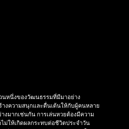
มารถใช้ในการแทงหวยได้โดยไม่กระทบต่อค่าใช้
่นหวยควรเป็นเพียงกิจกรรมเพื่อความสนุกสนาน ไม่
ได้
ะไม่เสี่ยงแทงหวยเพิ่มเติมเพื่อหวังจะได้เงินคืน
่จะแทงหวยออนไลน์ ควรเลือกเว็บไซต์ที่มีความน่า
หนึ่งของวัฒนธรรมที่มีมาอย่าง
ร้างความสนุกและตื่นเต้นให้กับผู้คนหลาย
งอย่างมากเช่นกัน การเล่นหวยต้องมีความ
่อไม่ให้เกิดผลกระทบต่อชีวิตประจำวัน