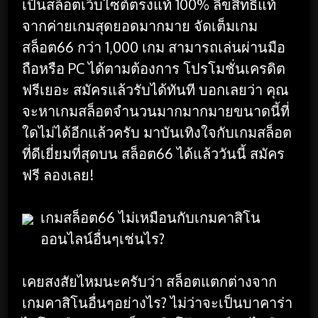
เป็นสล็อตเว็บไซต์ตรงแท้ 100% ลิขสิทธิ์แท้
จากค่ายเกมสุดยอดมากมาย จัดเต็มเกม
สล็อต66 กว่า 1,000 เกม สามารถเล่นผ่านมือ
ถือหรือ PC ได้ตามต้องการ โปรโมชั่นเครดิต
ฟรีเยอะ สมัครแล้วรับได้ทันที บอกเลยว่า คุณ
จะหาเกมสล็อตจำนวนมากมากมายขนาดนี้ที่
ใดไม่ได้อีกแล้วครับ มาบันเทิงใจกับเกมสล็อต
ที่ดีเยี่ยมที่สุดบน สล็อต66 ได้แล้ววันนี้ สมัคร
ฟรี ลองเลย!
เกมสล็อต66 ไม่เหมือนกับเกมคาสิโน
ออนไลน์อื่นๆเช่นไร?
เคยสงสัยไหมนะครับว่า สล็อตแตกต่างจาก
เกมคาสิโนอื่นๆอย่างไร? ไม่ว่าจะเป็นบาคาร่า