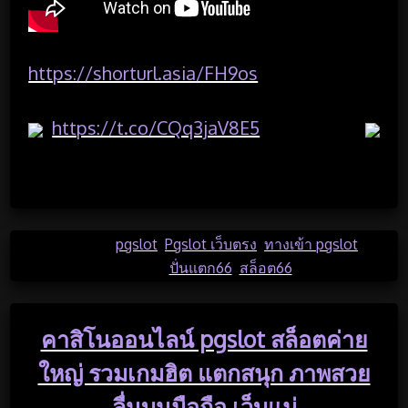
https://shorturl.asia/FH9os
https://t.co/CQq3jaV8E5
…
Posted in
pgslot
,
Pgslot เว็บตรง
,
ทางเข้า pgslot
Tagged
ปั่นแตก66
,
สล็อต66
คาสิโนออนไลน์ pgslot สล็อตค่าย
ใหญ่ รวมเกมฮิต แตกสนุก ภาพสวย
ลื่นบนมือถือ เว็บแม่