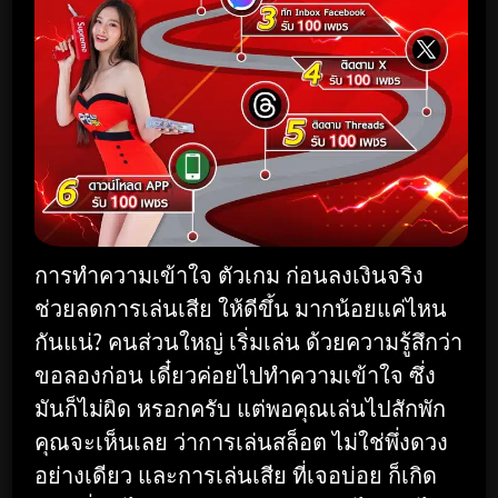
การทำความเข้าใจ ตัวเกม ก่อนลงเงินจริง
ช่วยลดการเล่นเสีย ให้ดีขึ้น มากน้อยแค่ไหน
กันแน่? คนส่วนใหญ่ เริ่มเล่น ด้วยความรู้สึกว่า
ขอลองก่อน เดี๋ยวค่อยไปทำความเข้าใจ ซึ่ง
มันก็ไม่ผิด หรอกครับ แต่พอคุณเล่นไปสักพัก
คุณจะเห็นเลย ว่าการเล่นสล็อต ไม่ใช่พึ่งดวง
อย่างเดียว และการเล่นเสีย ที่เจอบ่อย ก็เกิด