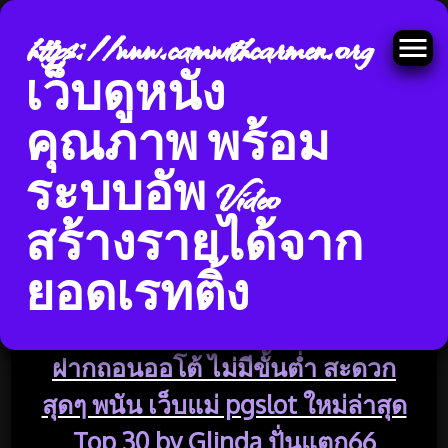
https://www.camwithcarmen.org
เว็บดูหนัง
คุณภาพ พร้อม
Skip
ระบบอัพ Video
to
ผู้เขียน:
William Miller
content
สร้างรายได้จาก
ยอดเรทติ้ง
Pgslot เว็บไซต์ใหญ่ สล็อตวอลเลท
ฝากถอนออโต้ ไม่มีขั้นต่ำ สะดวก
สุดๆ พนัน เว็บแม่ pgslot ใหม่ล่าสุด
Top 30 by Glinda ปั่นแตก66