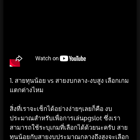
1. สายทุนน้อย vs สายงบกลาง-งบสูง เลือกเกม
แตกต่างไหม
สิ่งที่เราจะเช็กได้อย่างง่ายๆเลยก็คือ งบ
ประมาณสำหรับเพื่อการเล่นpgslot ซึ่งเรา
สามารถใช้ระบุเกมที่เลือกได้ด้วยนะครับ สาย
ทุนน้อยกับสายงบประมาณกลางถึงสูงจะเลือก