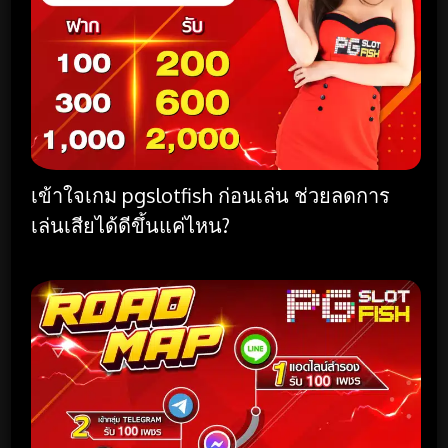
เข้าใจเกม pgslotfish ก่อนเล่น ช่วยลดการ
เล่นเสียได้ดีขึ้นแค่ไหน?