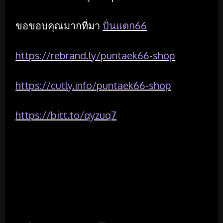
ขอขอบคุณมากที่มา
ปั่นแตก66
https://rebrand.ly/puntaek66-shop
https://cutly.info/puntaek66-shop
https://bitt.to/qyzuq7