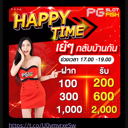
https://t.co/U0vmvrxeSw