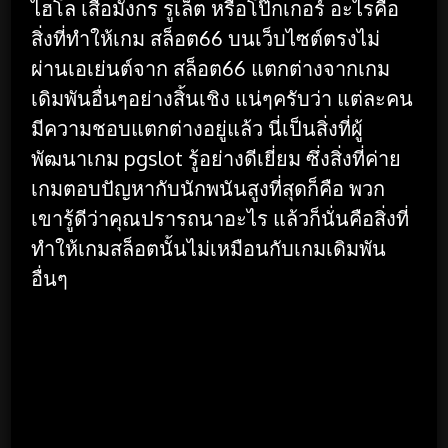
ไฮโล เสือมังกร รูเล็ต หรือโป๊กเกอร์ อะไรคือ
สิ่งที่ทำให้เกม สล็อต66 บนเว็บไซต์ตรงไม่
ผ่านเอเย่นต์จาก สล็อต66 แตกต่างจากเกม
เดิมพันอื่นๆอย่างสิ้นเชิง แน่ๆครับว่า แต่ละคน
มีความชอบแตกต่างอยู่แล้ว นี่เป็นสิ่งที่ผู้
พัฒนาเกม pgslot รู้อย่างดีเยี่ยม ซึ่งสิ่งที่ค่าย
เกมตอบปัญหากับนักพนันสูงที่สุดก็คือ พวก
เขารู้ดีว่าคุณปรารถนาอะไร แล้วก็นั่นคือสิ่งที่
ทำให้เกมสล็อตนั้นไม่เหมือนกับเกมเดิมพัน
อื่นๆ