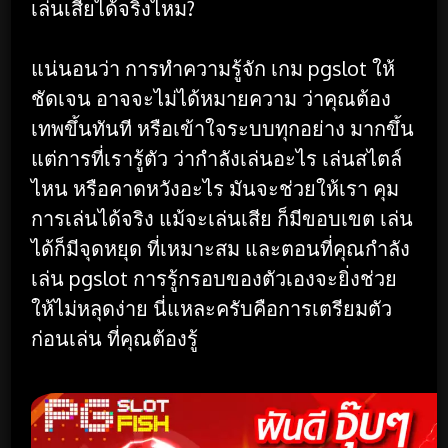
เล่นเสียได้จริงไหม?
แน่นอนว่า การทำความรู้จัก เกม pgslot ให้
ชัดเจน อาจจะไม่ได้หมายความ ว่าคุณต้อง
เทพขึ้นทันที หรือเข้าใจระบบทุกอย่าง มากขึ้น
แต่การที่เรารู้ตัว ว่ากำลังเล่นอะไร เล่นสไตล์
ไหน หรือคาดหวังอะไร มันจะช่วยให้เรา คุม
การเล่นได้จริง แม้จะเล่นเสีย ก็มีขอบเขต เล่น
ได้ก็มีจุดหยุด ที่เหมาะสม และตอนที่คุณกำลัง
เล่น pgslot การรู้กรอบของตัวเองจะยิ่งช่วย
ให้ไม่หลุดง่าย นี่แหละครับคือการเตรียมตัว
ก่อนเล่น ที่คุณต้องรู้