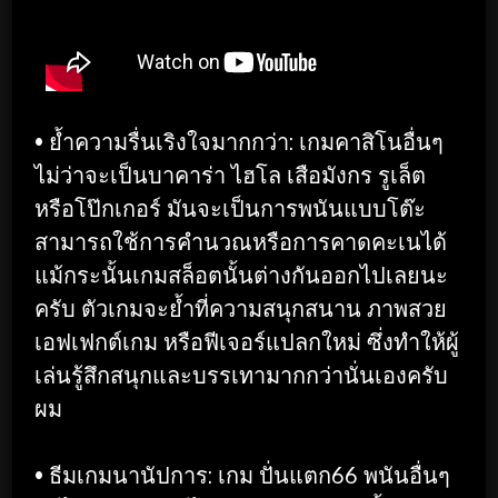
• ย้ำความรื่นเริงใจมากกว่า: เกมคาสิโนอื่นๆ
ไม่ว่าจะเป็นบาคาร่า ไฮโล เสือมังกร รูเล็ต
หรือโป๊กเกอร์ มันจะเป็นการพนันแบบโต๊ะ
สามารถใช้การคำนวณหรือการคาดคะเนได้
แม้กระนั้นเกมสล็อตนั้นต่างกันออกไปเลยนะ
ครับ ตัวเกมจะย้ำที่ความสนุกสนาน ภาพสวย
เอฟเฟกต์เกม หรือฟีเจอร์แปลกใหม่ ซึ่งทำให้ผู้
เล่นรู้สึกสนุกและบรรเทามากกว่านั่นเองครับ
ผม
• ธีมเกมนานัปการ: เกม ปั่นแตก66 พนันอื่นๆ