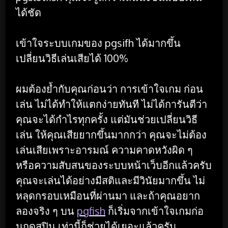
ได้ชัด
เข้าใจระบบเกมของ pgsifh ได้มากขึ้น
เปลี่ยนวิธีเล่นเสียได้ 100%
ผมต้องย้ำกับคุณก่อนว่า การเข้าใจเกม ก่อน
เล่น ไม่ได้ทำให้แตกง่ายทันที ไม่ได้การันตีว่า
คุณจะได้กำไรทุกครั้ง แต่มันช่วยเปลี่ยนวิธี
เล่น ให้คุณเสียยากขึ้นมากกว่า คุณจะไม่ต้อง
เล่นเสียเพราะอารมณ์ ความคาดหวังผิด ๆ
หรือความสับสนของระบบหน้าเว็บอีกแล้วครับ
คุณจะเล่นได้อย่างมีสติและมีวินัยมากขึ้น ไม่
หลุดกรอบเหมือนที่ผ่านมา และถ้าคุณอยาก
ลองจริง ๆ บน
pgfish
ก็เริ่มจากเข้าใจเกมก่อ
นกดสปิน เท่านี้ก็ช่วยได้เยอะแล้วครับ