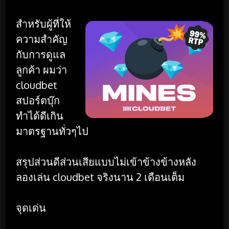
สำหรับผู้ที่ให้
ความสำคัญ
กับการดูแล
ลูกค้า ผมว่า
cloudbet
สปอร์ตบุ๊ก
ทำได้ดีเกิน
มาตรฐานทั่วๆไป
สรุปส่วนดีส่วนเสียแบบไม่เข้าข้างข้างหลัง
ลองเล่น cloudbet จริงนาน 2 เดือนเต็ม
จุดเด่น