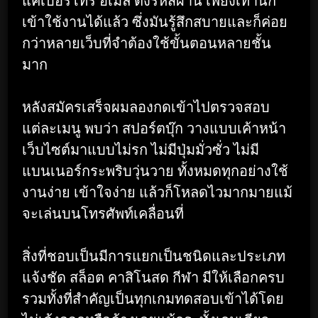
เข้าใช้งานได้แล้ว ซึ่งมันรู้สึกสบายและก็ค่อย
กว่าหลายเว็บที่จำต้องใช้ขั้นตอนหลายชั้น
มาก
หลังสมัครเสร็จผมลองกดเข้าไปตรวจสอบ
แต่ละเมนู พบว่า สปอร์ตบุ๊ก วางแบบเค้าหน้า
เว็บไซต์มาแบบไม่รก ไม่มีปุ่มมั่วซั่ว ไม่มี
แบนเนอร์กระพริบวุ่นวาย ทั้งหมดทุกอย่างใช้
งานง่าย เข้าใจง่าย แล้วก็โหลดไวมากมายแม้
จะเล่นบนโทรศัพท์เคลื่อนที่
สิ่งที่ชอบเป็นมีการแยกเป็นชนิดและประเภท
แจ้งชัด สล็อต คาสิโนสด กีฬา มีให้เลือกครบ
รวมทั้งที่สำคัญเป็นทุกเกมทดสอบเข้าได้โดย