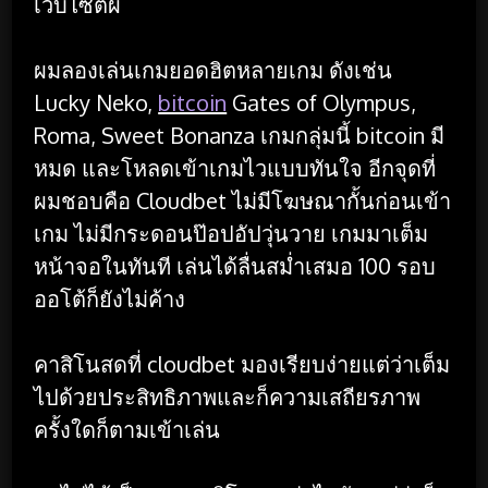
เว็บไซต์ผี
ผมลองเล่นเกมยอดฮิตหลายเกม ดังเช่น
Lucky Neko,
bitcoin
Gates of Olympus,
Roma, Sweet Bonanza เกมกลุ่มนี้ bitcoin มี
หมด และโหลดเข้าเกมไวแบบทันใจ อีกจุดที่
ผมชอบคือ Cloudbet ไม่มีโฆษณากั้นก่อนเข้า
เกม ไม่มีกระดอนป๊อปอัปวุ่นวาย เกมมาเต็ม
หน้าจอในทันที เล่นได้ลื่นสม่ำเสมอ 100 รอบ
ออโต้ก็ยังไม่ค้าง
คาสิโนสดที่ cloudbet มองเรียบง่ายแต่ว่าเต็ม
ไปด้วยประสิทธิภาพและก็ความเสถียรภาพ
ครั้งใดก็ตามเข้าเล่น