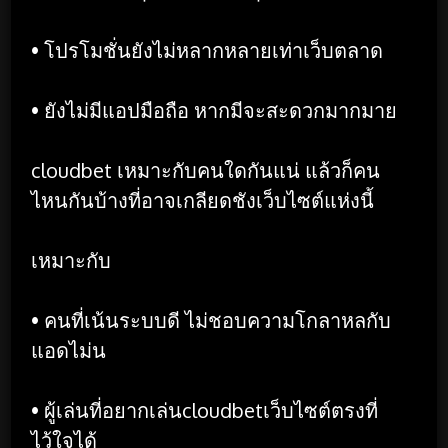
• โปรโมชั่นยังไม่หลากหลายเท่าเว็บตลาด
• ยังไม่มีแอปมือถือ หากมีจะสะดวกมากมาย
cloudbet เหมาะกับคนใดกันแน่ แล้วก็คน
ไหนกันบ้างที่อาจเกลียดชังเว็บไซต์แห่งนี้
เหมาะกับ
• คนที่เน้นระบบดี ไม่ชอบความโกลาหลกับ
แอดไม่น
• ผู้เล่นที่อยากเล่นcloudbetเว็บไซต์ตรงที่
ไว้ใจได้