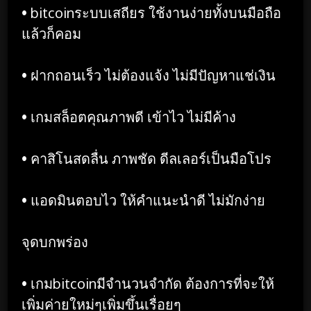
• bitcoinระบบเสถียร ใช้งานง่ายทั้งบนมือถือ
แล้วก็คอม
• ฝากถอนเร็ว ไม่ต้องแจ้ง ไม่มีปัญหาแช่เงิน
• เกมสล็อตคุณภาพดี เข้าไว ไม่มีค้าง
• คาสิโนสดลื่น ภาพชัด ดีลเลอร์เป็นมือโปร
• แอดมินตอบไว ให้คำแนะนำดี ไม่มักง่าย
จุดบกพร่อง
• เกมbitcoinมีจำนวนจำกัด ต้องการที่จะให้
เพิ่มค่ายใหม่ๆเพิ่มขึ้นเรื่อยๆ