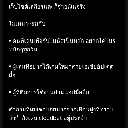
เว็บไซต์เสถียรและก็จ่ายเงินจริง
ไม่เหมาะสมกับ
• คนที่เล่นเพื่อรับโบนัสเป็นหลัก อยากได้โปร
หนักๆทุกวัน
• ผู้เล่นที่อยากได้เกมใหม่ๆค่ายเอเชียอัปเดต
ถี่ๆ
• ผู้ที่ติดการใช้งานผ่านแอปมือถือ
คำถามที่ผมเจอบ่อยมากจากเพื่อนฝูงที่ทราบ
ว่ากำลังเล่น cloudbet อยู่ประจำ