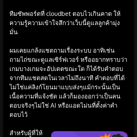
ทีมซัพพอร์ตที่ cloudbet ตอบไวเกินคาด ให้
ความรู้ความเข้าใจสึกว่าเว็บนี้ดูแลลูกค้ามุ่ง
มั่น
ผมเคยแกล้งแชตถามเรื่องระบบ อาทิเช่น
ถามไถ่ขณะดูแลเซิร์ฟเวอร์ หรืออยากทราบว่า
เกมบางเกมจะอัปเดตขณะใด ก็ได้รับคำตอบ
จากทีมแชตสดในเวลาไม่ถึงนาที คำตอบที่ได้
ไม่ใช่แค่ลิงก์โยนมาแบบส่งๆแม้กระนั้นเป็น
เนื้อความที่แจ้งชัด แล้วก็มองออกว่าเป็นคน
ตอบจริงๆไม่ใช่ AI หรือแอดไม่นที่ตั้งค่าคำ
ตอบไว้
สำหรับผู้ที่ให้