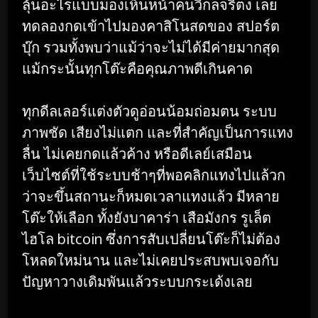
ลุ้นอะไรแบบมองเห็นหน้าคนวิกลจริตง เลย
ทดลองกดเข้าไปมองคาสิโนสดของ สปอร์ต
บุ๊ก รวมทั้งพบว่าแม้ว่าจะไม่ได้มีค่ายมากสุด
แม้กระนั้นทุกโต๊ะคือคุณภาพดีเกินคาด
ทุกดีลเลอร์แต่งตัวดูอ่อนน้อมถ่อมตน ระบบ
ภาพชัด เสียงไม่แตก และที่สำคัญเป็นการแทง
ลื่น ไม่เคยกดแล้วค้าง หรือดีเลย์เสมือน
เว็บไซต์ที่ใช้ระบบช้าๆที่พอคลิกแทงไปแล้วก
ว่าจะขึ้นสถานะก็หมดเวลาแทงแล้ว มีหลาย
โต๊ะให้เลือก ทั้งยังบาคาร่า เสือมังกร รูเล็ต
ไฮโล bitcoin ซึ่งการสับเปลี่ยนโต๊ะก็ไม่ต้อง
โหลดใหม่นาน และไม่เคยประสบพบเจอกับ
ปัญหาวางเดิมพันแล้วระบบกระเด้งเลย