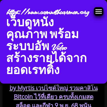
https://www.camwithcarmen.org
เว็บดูหนัง
คุณภาพ พร้อม
Skip
ระบบอัพ Video
to
ป้ายกำกับ:
cloudbet
content
สร้างรายได้จาก
ยอดเรทติ้ง
เว็บแม่ cloudbet ทดลองเล่น Top 2
by Myrtis เวปไซต์ใหญ่ รวมคาสิโน
Bitcoin ไว้ที่เดียว ครบทั้งเกมสด
สล็อต และกีฬา 9 พ.ย. 68 พนัน