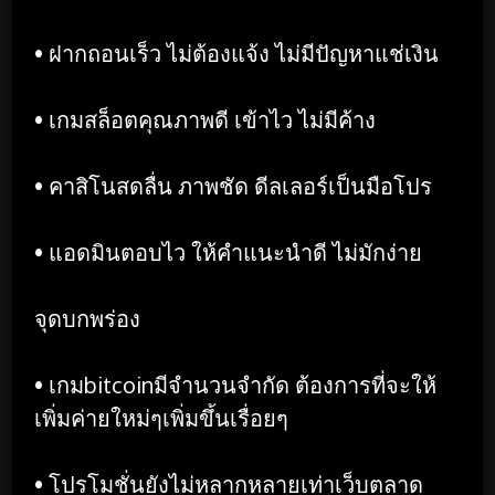
• ฝากถอนเร็ว ไม่ต้องแจ้ง ไม่มีปัญหาแช่เงิน
• เกมสล็อตคุณภาพดี เข้าไว ไม่มีค้าง
• คาสิโนสดลื่น ภาพชัด ดีลเลอร์เป็นมือโปร
• แอดมินตอบไว ให้คำแนะนำดี ไม่มักง่าย
จุดบกพร่อง
• เกมbitcoinมีจำนวนจำกัด ต้องการที่จะให้
เพิ่มค่ายใหม่ๆเพิ่มขึ้นเรื่อยๆ
• โปรโมชั่นยังไม่หลากหลายเท่าเว็บตลาด