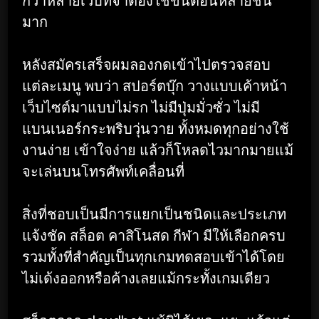
มาก
หลังสมัครเสร็จผมลองกดเข้าไปตรวจสอบ
แต่ละเมนู พบว่า สปอร์ตบุ๊ก วางแบบเค้าหน้า
เว็บไซต์มาแบบไม่รก ไม่มีปุ่มมั่วซั่ว ไม่มี
แบนเนอร์กระพริบวุ่นวาย ทั้งหมดทุกอย่างใช้
งานง่าย เข้าใจง่าย แล้วก็โหลดไวมากมายแม้
จะเล่นบนโทรศัพท์เคลื่อนที่
สิ่งที่ชอบเป็นมีการแยกเป็นชนิดและประเภท
แจ้งชัด สล็อต คาสิโนสด กีฬา มีให้เลือกครบ
รวมทั้งที่สำคัญเป็นทุกเกมทดสอบเข้าได้โดย
ไม่เด้งออกหรือค้างเลยแม้กระทั้งเกมเดียว