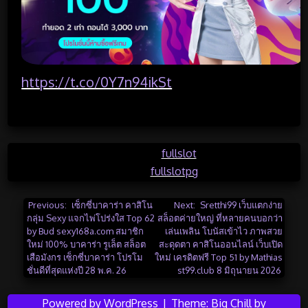
https://t.co/0Y7n94ikSt
Posted in
fullslot
Tagged
fullslotpg
แนะแนว
Previous:
เซ็กซี่บาคาร่า คาสิโน
Next:
Sretthi99 เว็บแตกง่าย
กลุ่ม Sexy แจกไพ่โปร่งใส Top 62
สล็อตค่ายใหญ่ ที่หลายคนบอกว่า
เรื่อง
by Bud sexy168a.com สมาชิก
เล่นเพลิน โบนัสเข้าไว ภาพสวย
ใหม่ 100% บาคาร่า รูเล็ต สล็อต
สะดุดตา คาสิโนออนไลน์ เว็บเปิด
เสือมังกร เซ็กซี่บาคาร่า โปรโม
ใหม่ เครดิตฟรี Top 51 by Mathias
ชั่นดีที่สุดแห่งปี 28 พ.ค. 26
st99.club 8 มิถุนายน 2026
Powered by WordPress
|
Theme:
Big Chill
by