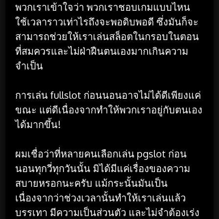
พวกเราเข้าใจว่า พวกเราชอบเกมแบบไหน
ใช้เวลาราวเท่าไรถึงจะพอดิบพอดี ซึ่งมันก็จะ
สามารถช่วยให้เราเล่นสล็อตในกรอบในตอน
ที่สมควรและไม่ฝ่าฝืนตนเองมากเกินความ
จำเป็น
การเล่น fullslot ก่อนนอนอาจไม่ได้ดีเพียงแค่
ขณะ แต่ดีเนื่องจากทำให้พวกเราอยู่กับตนเอง
ได้มากขึ้น!
ผมเชื่อว่าที่หลายคนเลือกเล่น pgslot ก่อน
นอนทุกวี่ทุกวันนั้น มิได้มีแค่เรื่องของความ
สบายหรอกนะครับ แม้กระนั้นมันเป็น
เนื่องจากว่าช่วงเวลานั้นทำให้เราเล่นแล้ว
บรรเทา มีความเป็นส่วนตัว และไม่จำต้องเร่ง