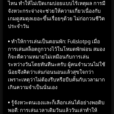
ไหน ทำให้ไม่เปิดเกมบ่อยแบบไร้เหตุผล การมี
จังหวะกระจ่างจะช่วยให้ความเกี่ยวเนื่องกับ
เกมดูสมดุลเยอะขึ้นเรื่อยๆด้วย ไม่ก่อกวนชีวิต
ประจำวัน
• ทำให้การเล่นเป็นตอนพัก: Fullslotpg เมื่อ
การเล่นสล็อตถูกวางไว้ในโหมดพักผ่อน สมอง
ก็จะตีความหมายไม่เหมือนกับการเล่น
ระหว่างวันโดยทันทีนะครับ ผู้คนจำนวนไม่ใช้
น้อยจึงคิดว่าเล่นก่อนนอนแล้วสุขใจกว่า
เพราะเหตุว่าไม่ต้องรีบหรือบีบคั้นกับเวลามาก
เกินความจำเป็นนั่นเอง
• รู้จังหวะตนเองและก็เลือกเล่นได้อย่างพอดิบ
พอดี: การเล่นเวลาเดิมวันแล้ววันเล่าทำให้