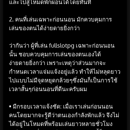
และไปสู่โหมดพักผ่อนได้โดยทันที
2. คนที่เล่นเฉพาะก่อนนอน มักควบคุมการ
เล่นของตนได้ง่ายดายยิ่งกว่า
ว่ากันว่า ผู้ที่เล่น fullslotpg เฉพาะก่อนนอน
นั้น ชอบควบคุมการเล่นของตนเองได้
ง่ายดายยิ่งกว่า เพราะเหตุว่าส่วนมากจะ
กำหนดเวลาแจ่มแจ้งอยู่แล้ว ทำให้ไม่หลุดยาว
ไปแบบไม่มีจุดหยุดกล้วยๆซึ่งมันก็เป็นการใช้
เวลาสั้นๆก่อนนอนที่ดีนะครับผม
• มีกรอบเวลาแจ้งชัด: เมื่อเราเล่นก่อนนอน
คนโดยมากจะรู้ดีว่าตนเองกำลังพักแล้ว จึงไม่
ได้อยู่ในโหมดที่พร้อมเล่นยาวหลายชั่วโมง