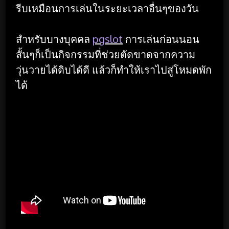
รีบเหมือนการเล่นในระยะเวลาอื่นๆของวัน
สำหรับบางบุคคล
pgslot
การเล่นก่อนนอน
สั้นๆก็เป็นกิจกรรมที่ช่วยตัดขาดจากความ
วุ่นวายได้ดิบได้ดี แล้วก็ทำให้เราไปสู่โหมดพัก
ได้