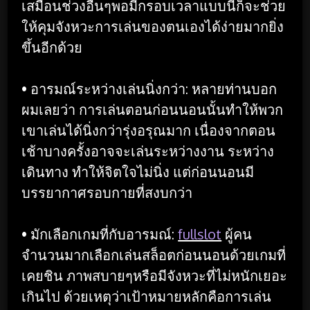
เสมือนช่วงอื่นๆพอมีกรอบเวลาแบบนี้ก็จะช่วย
ให้คุมจังหวะการเล่นของตนเองได้ง่ายมากยิ่ง
ขึ้นอีกด้วย
• อารมณ์ระหว่างเล่นนิ่งกว่า: หลายท่านบอก
ผมเลยว่า การเล่นตอนก่อนนอนนั้นทำให้พวก
เขาเล่นได้นิ่งกว่ารุ่งอรุณมาก เนื่องจากตอน
เช้าบางครั้งอาจจะเล่นระหว่างงาน ระหว่าง
เดินทาง ทำให้จิตใจไม่นิ่ง แต่ก่อนนอนมี
บรรยากาศรอบกายที่สงบกว่า
• มักเลือกเกมที่กับอารมณ์:
fullslot
ผู้คน
จำนวนมากเลือกเล่นสล็อตก่อนนอนด้วยเกมที่
เคยชิน ภาพสบายๆหรือมีจังหวะที่ไม่หนักเยอะ
เกินไป ด้วยเหตุว่าเป้าหมายหลักคือการเล่น