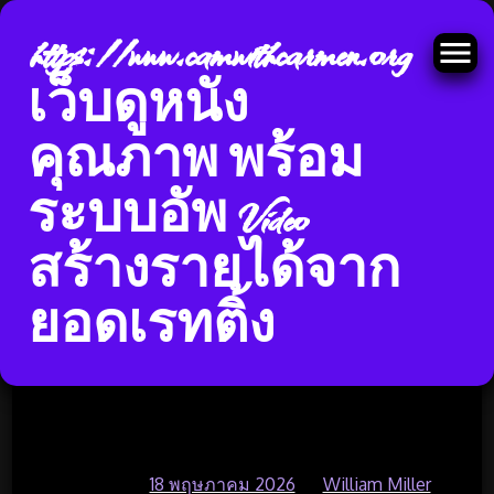
https://www.camwithcarmen.org
เว็บดูหนัง
คุณภาพ พร้อม
Skip
ระบบอัพ Video
Fullslotpg การเงินมั่นคง เหมาะ
to
content
สร้างรายได้จาก
ลงทุน ที่สุดในเอเชีย ยูสเดียวเล่นได้
ทุกค่าย จะรวยจะจนเล่นได้หมด เกม
ยอดเรทติ้ง
คาสิโนระดับชั้นนำ fullslot อยากใจ
ฟูต้อง ฟลูสล็อต Top 74 by Eloy
fullslotpg3.com 7 JUN 69
Posted on
18 พฤษภาคม 2026
by
William Miller