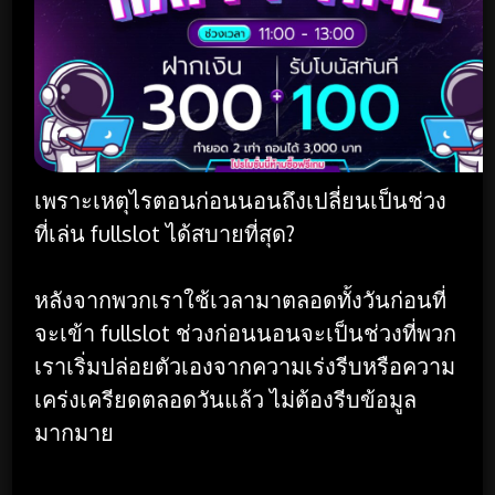
เพราะเหตุไรตอนก่อนนอนถึงเปลี่ยนเป็นช่วง
ที่เล่น fullslot ได้สบายที่สุด?
หลังจากพวกเราใช้เวลามาตลอดทั้งวันก่อนที่
จะเข้า fullslot ช่วงก่อนนอนจะเป็นช่วงที่พวก
เราเริ่มปล่อยตัวเองจากความเร่งรีบหรือความ
เคร่งเครียดตลอดวันแล้ว ไม่ต้องรีบข้อมูล
มากมาย