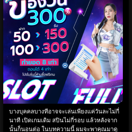
บางบุคคลบางทีอาจจะเล่นเพียงแค่วันละไม่กี่
นาที เปิดเกมเดิม สปินไม่กี่รอบ แล้วหลังจาก
นั้นก็นอนต่อ ในบทความนี้ ผมจะพาคุณมาดู