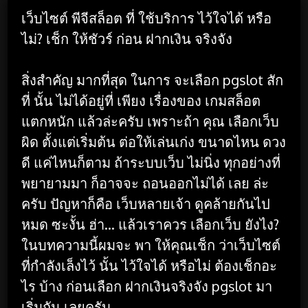
เว็บไซต์ พีจีสล็อต ที่ ใช้บริการ ไว้ใจได้ หรือ
ไม่? เช็ก ให้ชัวร์ ก่อน ฝากเงิน จริงจัง
สิ่งสำคัญ มากที่สุด ในการ จะเลือก pgslot สัก
ที่ นั้น ไม่ได้อยู่ที่ เพียง เรื่องของ เกมสล็อต
แตกหนัก แล้วล่ะครับ เพราะถ้า คุณ เลือกเว็บ
ผิด ตั้งแต่เริ่มต้น ต่อให้เล่นเก่ง ขนาดไหน ดวง
ดี แค่ไหนก็ตาม ถ้าระบบเว็บ ไม่นิ่ง ทุกอย่างที่
พยายามมา ก็อาจจะ ถอนออกไม่ได้ เลย ล่ะ
ครับ ปัญหาก็คือ เว็บหลายเจ้า ดูคล้ายกันไป
หมด ซะงั้น ฮ่า… แล้วเราควร เลือกเว็บ ยังไง?
ในบทความนี้ผมจะ พา ให้คุณเช็ก ว่าเว็บไซต์
ที่กำลังเล็งไว้ นั้น ไว้ใจได้ หรือไม่ ต้องเช็กอะ
ไร บ้าง ก่อนเลือก ฝากเงินจริงจัง pgslot มา
เริ่มกัน เลยครับ