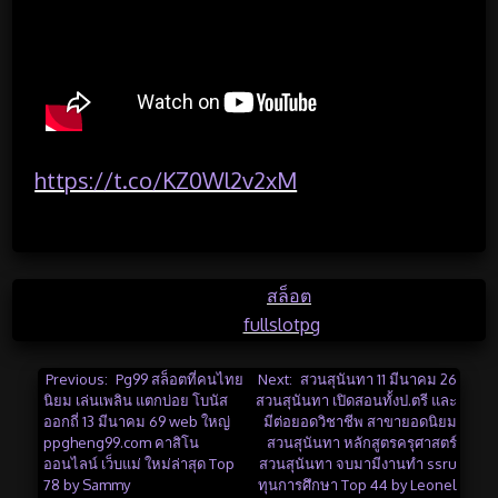
https://t.co/KZ0Wl2v2xM
Posted in
สล็อต
Tagged
fullslotpg
แนะแนว
Previous:
Pg99 สล็อตที่คนไทย
Next:
สวนสุนันทา 11 มีนาคม 26
นิยม เล่นเพลิน แตกบ่อย โบนัส
สวนสุนันทา เปิดสอนทั้งป.ตรี และ
เรื่อง
ออกถี่ 13 มีนาคม 69 web ใหญ่
มีต่อยอดวิชาชีพ สาขายอดนิยม
ppgheng99.com คาสิโน
สวนสุนันทา หลักสูตรครุศาสตร์
ออนไลน์ เว็บแม่ ใหม่ล่าสุด Top
สวนสุนันทา จบมามีงานทำ ssru
78 by Sammy
ทุนการศึกษา Top 44 by Leonel