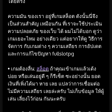
โดยตรง
ความมัน ของเรา อยู่ที่เกมสล็อต ดังนั้นนี่จึง
เป็นส่วนสำคัญ เหมือนกัน ที่เราจะใช้ประเมิน
ความปลอดภัย ของเว็บ ได้ ผมไม่ได้บอก ดูว่า
เกมเยอะไหม อย่างเดียว แต่อยากให้ดู วิธีการ
จัดการ กับเกมต่าง ๆ ความเสถียร การอัปเดต
และการแก้ไขปัญหา fullslotpg
• เกมต้องลื่น:
สล็อต
ถ้าคุณเข้าเกมแล้วเด้ง
บ่อย หรือเล่นอยู่ดี ๆ ก็รีเซ็ต ซะอย่างนั้น ยอด
เงินที่เพิ่งได้มา หาย เลย แปลว่าการเชื่อมต่อ
ไม่มีความเสถียร เลยล่ะครับ ไม่เก็บข้อมูล ให้ผู้
เล่น เลี่ยงไว้ก่อน กันนะครับ