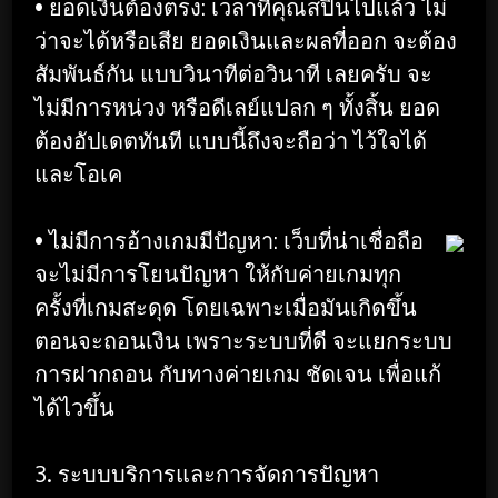
• ยอดเงินต้องตรง: เวลาที่คุณสปินไปแล้ว ไม่
ว่าจะได้หรือเสีย ยอดเงินและผลที่ออก จะต้อง
สัมพันธ์กัน แบบวินาทีต่อวินาที เลยครับ จะ
ไม่มีการหน่วง หรือดีเลย์แปลก ๆ ทั้งสิ้น ยอด
ต้องอัปเดตทันที แบบนี้ถึงจะถือว่า ไว้ใจได้
และโอเค
• ไม่มีการอ้างเกมมีปัญหา: เว็บที่น่าเชื่อถือ
จะไม่มีการโยนปัญหา ให้กับค่ายเกมทุก
ครั้งที่เกมสะดุด โดยเฉพาะเมื่อมันเกิดขึ้น
ตอนจะถอนเงิน เพราะระบบที่ดี จะแยกระบบ
การฝากถอน กับทางค่ายเกม ชัดเจน เพื่อแก้
ได้ไวขึ้น
3. ระบบบริการและการจัดการปัญหา