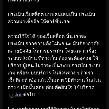
ประเมินเว็บสล็อต แบบคนเล่นเป็น ประเมิน
ความน่าเชื่อถือ ให้ชัวร์ขึ้นเยอะ
ความไว้ใจได้ ของเว็บสล็อต นั้น เราจะ
ประเมิน จากความดัง ไม่พอ นะ มันต้องอาศัย
หลายปัจจัย ในการประเมิน โดยเฉพาะเรื่อง
ระบบหลังบ้าน ที่ทางเว็บ ต้อง จะต้องคอย ให้
บริการ ผู้เล่น ไม่ว่าจะเป็นระบบการเงิน ระบบ
เกม หรือระบบบริการ ในส่วนต่าง ๆ ถ้าเรา
เช็กทีละหัวข้อ แล้วเห็นภาพ วิธีทำงาน ในส่วน
ต่าง ๆ เมื่อนั้นค่อย ค่อยตัดสินใจ ใช้บริการ
pgslot
ต่อไป
1. ระบบฝากถอนเอาไว้วัดความโปร่งใสชัดสุด