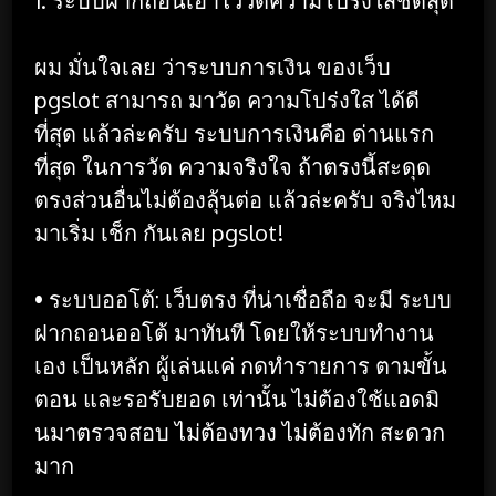
ผม มั่นใจเลย ว่าระบบการเงิน ของเว็บ
pgslot สามารถ มาวัด ความโปร่งใส ได้ดี
ที่สุด แล้วล่ะครับ ระบบการเงินคือ ด่านแรก
ที่สุด ในการวัด ความจริงใจ ถ้าตรงนี้สะดุด
ตรงส่วนอื่นไม่ต้องลุ้นต่อ แล้วล่ะครับ จริงไหม
มาเริ่ม เช็ก กันเลย pgslot!
• ระบบออโต้: เว็บตรง ที่น่าเชื่อถือ จะมี ระบบ
ฝากถอนออโต้ มาทันที โดยให้ระบบทำงาน
เอง เป็นหลัก ผู้เล่นแค่ กดทำรายการ ตามขั้น
ตอน และรอรับยอด เท่านั้น ไม่ต้องใช้แอดมิ
นมาตรวจสอบ ไม่ต้องทวง ไม่ต้องทัก สะดวก
มาก