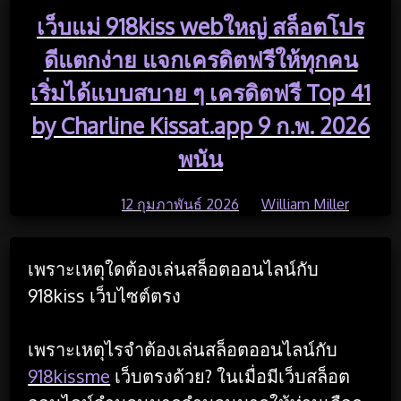
เว็บแม่ 918kiss webใหญ่ สล็อตโปร
ดีแตกง่าย แจกเครดิตฟรีให้ทุกคน
เริ่มได้แบบสบาย ๆ เครดิตฟรี Top 41
by Charline Kissat.app 9 ก.พ. 2026
พนัน
Posted on
12 กุมภาพันธ์ 2026
by
William Miller
เพราะเหตุใดต้องเล่นสล็อตออนไลน์กับ
918kiss เว็บไซต์ตรง
เพราะเหตุไรจำต้องเล่นสล็อตออนไลน์กับ
918kissme
เว็บตรงด้วย? ในเมื่อมีเว็บสล็อต