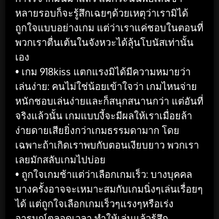
หลายรอบก็จะรู้สึกเฉยๆด้วยเหตุว่าเรามิได้
ถูกใจแบบอย่างเกม แต่ว่าเราแค่ชอบในตอนที่
พวกเราตื่นเต้นในจังหวะได้ลุ้นโบนัสเท่านั้น
เอง
• เกม 918kiss แตกแรงมิได้มีความหมายว่า
เล่นง่าย: คนไม่ใช่น้อยเข้าใจว่า เกมไหนจ่าย
หนักชอบเล่นง่ายและก็สนุกสนานกว่า แต่อันที่
จริงแล้วนั้น เกมแบบงี้จะมีผลให้เราเมื่อยล้า
ง่ายดายเสียยิ่งกว่าเกมธรรมดามาก โดย
เฉพาะถ้าเกิดเราพบกับตอนเงียบยาว พวกเรา
เลยมักสลับเกมไปบ่อย
• ถูกใจเกมช้าแต่ว่าเลือกเกมเร็ว: บางบุคคล
บางครั้งอาจจะเหมาะสมกับเกมนิ่งๆเล่นเรื่อยๆ
ได้ แต่ถูกใจเลือกเกมเร็วๆแรงๆหรือเร่ง
อารมณ์ตลอดเวลา ทำให้เล่นแล้วรู้สึก