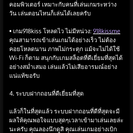
คอมพิวเตอร์ เหมาะกับคนที่เล่นเกมระหว่าง
วัน เล่นตอนไหนก็เล่นได้เลยครับ
• เกม918kiss โหลดไว ไม่มีหน่วง:
918kissme
คุณสามารถเข้าเล่นเกมได้อย่างเร็ว ไม่ต้อง
คอยโหลดนาน ภาพไม่กระตุก แม้จะไม่ได้ใช้
Wi-Fi ก็ตาม สนุกกับเกมสล็อตที่ดีเยี่ยมที่สุดได้
อย่างสม่ำเสมอ เล่นแล้วไม่เสียอารมณ์อย่าง
แน่แท้ขอรับ
4. ระบบฝากถอนที่ดีเยี่ยมที่สุด
แล้วก็ในที่สุดแล้ว ระบบฝากถอนที่ดีที่สุดจะมี
ผลให้คุณพอใจแบบสุดๆเวลาเข้ามาเล่นเลยล่ะ
นะครับ คุณลองนึกดูสิ คุณเล่นเกมอย่างเบิก