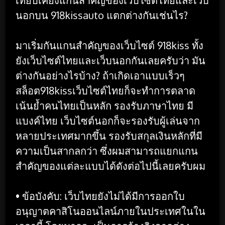
นอกบน 918kissauto แตกต่างกันเช่นไร?
มาเริ่มกันแกนสำคัญของเว็บไซต์ 918kiss ทั้ง
ยังเว็บไซต์ไทยและเว็บนอกกันเลยครับว่า มัน
ต่างกันอย่างไรบ้าง? ถ้าเกิดเอาแบบเร็วๆ
สล็อต918kissเว็บไซต์ไทยก็จะทำการตลาด
เน้นย้ำคนไทยเป็นหลัก รองรับภาษาไทย มี
แบงค์ไทย เว็บไซต์นอกก็จะรองรับผู้เล่นจาก
หลายประเทศมากขึ้น รองรับสกุลเงินหลักที่มี
ความเป็นสากลกว่า ซึ่งผมสามารถแยกแกน
สำคัญของแต่ละแบบได้ดังต่อไปนี้เลยครับผม
• ข้อบังคับ: เว็บไทยยังไม่ได้มีการออกใบ
อนุญาตคาสิโนออนไลน์ภายในประเทศในใน