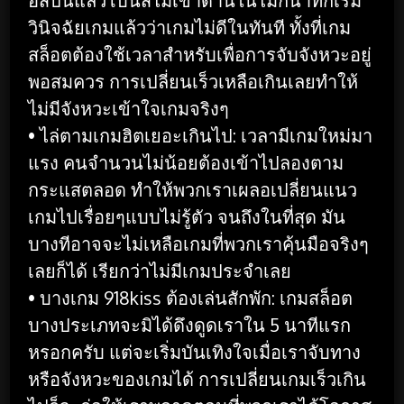
วินิจฉัยเกมแล้วว่าเกมไม่ดีในทันที ทั้งที่เกม
สล็อตต้องใช้เวลาสำหรับเพื่อการจับจังหวะอยู่
พอสมควร การเปลี่ยนเร็วเหลือเกินเลยทำให้
ไม่มีจังหวะเข้าใจเกมจริงๆ
• ไล่ตามเกมฮิตเยอะเกินไป: เวลามีเกมใหม่มา
แรง คนจำนวนไม่น้อยต้องเข้าไปลองตาม
กระแสตลอด ทำให้พวกเราเผลอเปลี่ยนแนว
เกมไปเรื่อยๆแบบไม่รู้ตัว จนถึงในที่สุด มัน
บางทีอาจจะไม่เหลือเกมที่พวกเราคุ้นมือจริงๆ
เลยก็ได้ เรียกว่าไม่มีเกมประจำเลย
• บางเกม 918kiss ต้องเล่นสักพัก: เกมสล็อต
บางประเภทจะมิได้ดึงดูดเราใน 5 นาทีแรก
หรอกครับ แต่จะเริ่มบันเทิงใจเมื่อเราจับทาง
หรือจังหวะของเกมได้ การเปลี่ยนเกมเร็วเกิน