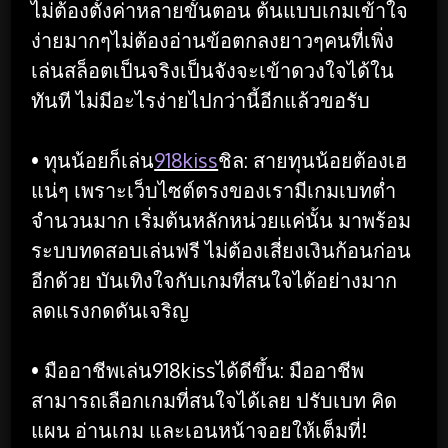
ไม่ต้องตั้งค่าหลายขั้นตอน ต้นแบบเกมเข้าใจ
ง่ายมากๆไม่ต้องอ่านข้อตกลงยาวๆคนที่เพิ่ง
เล่นสล็อตเป็นจริงเป็นจังจะเข้าดวงใจได้ใน
ทันที ไม่มีอะไรง่ายไปกว่านี้อีกแล้วขอรับ
• ทุนน้อยก็เล่น
918kiss
ชิล: สายทุนน้อยต้องเฮ
แน่ๆ เพราะเว็บไซต์ตรงของเรามีเกมเบทต่ำ
จำนวนมาก เริ่มต้นหลักหน่วยแค่นั้น มาพร้อม
ระบบทดสอบเล่นฟรี ไม่ต้องเสี่ยงเงินก้อนก่อน
อีกด้วย บันเทิงใจกับเกมที่สนใจได้อย่างมาก
ลดแรงกดดันเจริญ
• มืออาชีพเล่น918kissได้ดีขึ้น: มืออาชีพ
สามารถเลือกเกมที่สนใจได้เลย ปรับเบท คิด
แผน อ่านเกม และเอนหน้าจอยให้เต็มที่!