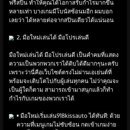
ฟรีสปิน ทำให้คุณได้โอกาสรับกำไรมากขึ้น
หลายเท่า บางเกมมีโบนัสซ้อนมอีก ผมบอก
เลยว่า ได้หลายต่อจากสปินเดียวได้แน่นอน
2. มือใหม่เล่นได้ มือโปรเล่นดี
มือใหม่เล่นได้ มือโปรเล่นดี เป็นคำคมที่แสดง
ความเป็นพวกพวกเราได้ดิบได้ดีมากๆนะครับ
เพราะว่านี่คือเว็บไซต์ตรงไม่ผ่านเอเย่นต์ที่
พร้อมจะเติบโตไปกับผู้เล่นทุกคน ไม่ว่าคุณจะ
เป็นผู้ใดก็ตาม สามารถเข้ามาสนุกแล้วก็ทำ
กำไรกับเกมของพวกเราได้
• มือใหม่เริ่มเล่น918kissauto ได้ทันที: ด้วย
ความที่เมนูเกมไม่ซับซ้อน กดเข้าเกมง่าย