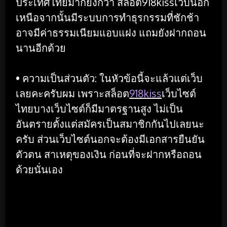
ประเทศไทยมากยิ่งกว่า สล็อต918kissเว็บนอก
เหนือจากนั้นมีระบบการทำธุรกรรมที่ชักช้า
อาจมีค่าธรรมเนียมแอบแฝง แถมยังฝากถอน
นานอีกด้วย
• ความเป็นส่วนตัว: ในหัวข้อนี้จะแล้วแต่เว็บ
เลยคะครับผม เพราะสล็อต
918kiss
เว็บไซต์
ไทยบางเว็บไซต์ก็มีมาตรฐานสูง ไม่เป็น
อันตรายตั้งแต่สมัครเป็นสมาชิกกันไปเลยนะ
ครับ ส่วนเว็บไซต์นอกจะต้องมีเอกสารยืนยัน
ตัวตน สาเหตุของเงิน ก่อนที่จะฝากหรือถอน
ด้วยนั่นเอง