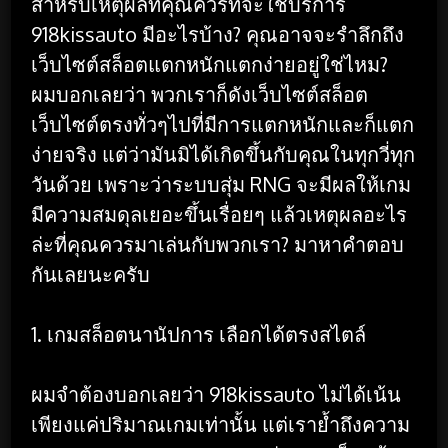
สำหรับเหตุผลที่คุณควรที่จะใช้บริการ
918kissauto มีอะไรบ้าง? คุณอาจจะรำลึกถึง
เว็บไซต์สล็อตแตกหนักแตกง่ายอยู่ใช่ไหม?
ผมบอกเลยว่า พวกเราก็ดังเว็บไซต์สล็อต
เว็บไซต์ตรงทั่วๆไปที่มีการแตกหนักและก็แตก
ง่ายจริง แต่ว่ามันมิได้เกิดขึ้นกับคุณในทุกวี่ทุก
วันด้วย เพราะว่าระบบสุ่ม RNG จะมีผลให้เกม
มีความสมดุลเยอะขึ้นเรื่อยๆ แล้วเหตุผลอะไร
ล่ะที่คุณควรมาเล่นกับพวกเรา? มาหาคำตอบ
กันเลยนะครับ
1. เกมสล็อตนานัปการ เลือกได้ตรงสไตล์
ผมจำต้องบอกเลยว่า 918kissauto ไม่ได้เน้น
เพียงแค่ปริมาณเกมเท่านั้น แต่เราย้ำถึงความ