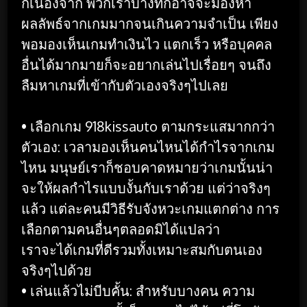
ก็เนื่องจาก พวกเราบางทีก็อาจจะมองหา
ผลลัพธ์จากเกมมากจนเกินความจำเป็น เพียง
พอมองเห็นเกมทำเงินไว แตกเร็ว หรือบุคคล
อื่นได้มากมายก็จะอยากเล่นไปเรื่อยๆ จนถึง
ลืมหาเกมที่เข้ากับตัวเองจริงๆไปเลย
• เลือกเกม 918kissauto ตามกระแสมากกว่า
ตัวเอง: เวลามองเห็นคนไหนได้กำไรจากเกม
ไหน มนุษย์เราก็ชอบคาดหมายว่าเกมนั้นน่า
จะให้ผลกำไรแบบงั้นกับเราด้วย แต่ว่าจริงๆ
แล้ว แต่ละคนมีวิธีรับจังหวะเกมแตกต่าง การ
เลือกตามคนอื่นๆตลอดมิได้แปลว่า
เราจะได้เกมที่ดีรวมทั้งเหมาะสมกับตนเอง
จริงๆไปด้วย
• เล่นแล้วไม่บีบคั้น: สำหรับบางคน ความ