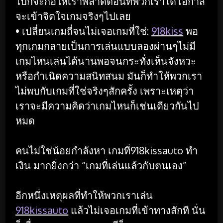
ไปก็จะก่อให้เราพลาดตอนที่พวกเราได้โอกาส
จะเข้าจิตใจเกมจริงๆไปเลย
• เปลี่ยนเกมถี่จนไม่เจอเกมที่ใช่:
918kiss
พอ
ทุกเกมกลายเป็นการเล่นแบบลองผ่านๆไม่มี
เกมไหนเล่นได้นานพอจนกระทั่งเห็นจังหวะ
หรือกำเนิดความสนิทสนม มันก็ทำให้พวกเรา
ไม่พบกับเกมที่ใช่จริงๆสักครั้ง เพราะเหตุว่า
เราจะมีความคิดว่าเกมไหนก็เช่นเดียวกันไป
หมด
คนไม่ใช่น้อยกำลังหา เกมที่918kissauto ทำ
เงิน มากยิ่งกว่า “เกมที่เล่นแล้วกับตนเอง”
อีกหนึ่งเหตุผลที่ทำให้พวกเราเล่น
918kissauto
แล้วไม่เจอเกมที่เข้าทางสักที นั่น