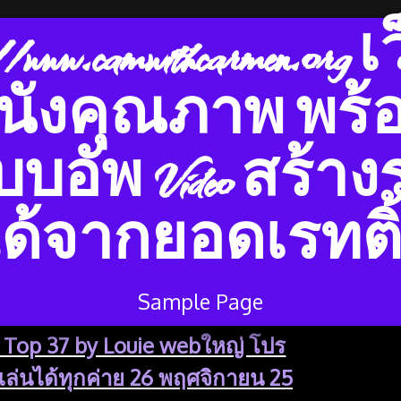
://www.camwithcarmen.org 
นังคุณภาพ พร้
บอัพ Video สร้า
ด้จากยอดเรทติ
brazil999 slot
Sample Page
รี Top 37 by Louie webใหญ่ โปร
 เล่นได้ทุกค่าย 26 พฤศจิกายน 25