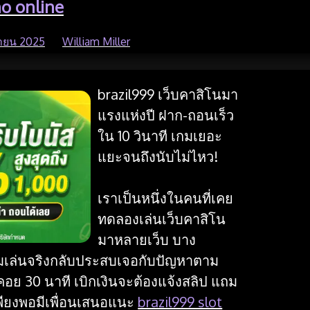
no online
กายน 2025
by
William Miller
brazil999 เว็บคาสิโนมา
แรงแห่งปี ฝาก-ถอนเร็ว
ใน 10 วินาที เกมเยอะ
แยะจนถึงนับไม่ไหว!
เราเป็นหนึ่งในคนที่เคย
ทดลองเล่นเว็บคาสิโน
มาหลายเว็บ บาง
ิ่มเล่นจริงกลับประสบเจอกับปัญหาตาม
อคอย 30 นาที เบิกเงินจะต้องแจ้งสลิป แถม
เพียงพอมีเพื่อนเสนอแนะ
brazil999 slot