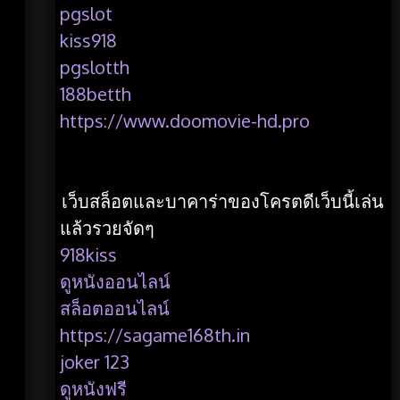
pgslot
kiss918
pgslotth
188betth
https://www.doomovie-hd.pro
เว็บสล็อตและบาคาร่าของโครตดีเว็บนี้เล่น
แล้วรวยจัดๆ
918kiss
ดูหนังออนไลน์
สล็อตออนไลน์
https://sagame168th.in
joker 123
ดูหนังฟรี