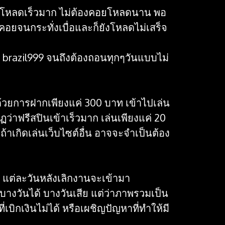
999โหลดเร็วมาก ไม่ต้องคอยโหลดนาน พอ
คอยจนกระทั่งเบื่อและก็ยังโหลดไม่เสร็จ
 brazil999 จนถึงต้องถอนทุกๆวันแบบไม่
 ด้วยการฝากเพียงแค่ 300 บาท เข้าไปเล่น
ว่าฟรีสปินเข้าเร็วมาก เล่นเพียงแค่ 20
ถ้าเกิดเล่นเว็บไซต์อื่น อาจจะจำเป็นต้อง
 แต่ละวันหลังเลิกงานจะเข้ามา
ง บางวันได้ บางวันเสีย แต่ว่าภาพรวมเป็น
ี่เบิกเงินไม่ได้ หรือเผชิญปัญหาที่ทำให้มี