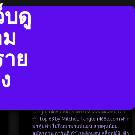
เว็บดู
อม
งราย
ค้นหา
้ง
สำหรับ:
เรื่องล่าสุด
Tangtem168 เว็บเดียวครบ ทั้งสล็อตและบาคา
ร่า Top 63 by Mitchell Tangtem168e.com ฝาก
มาคุ้มค่า ไม่กินมาม่าแน่นอน สายทุนน้อย
สมัครด่วน การันตี กำไรหลักแสน สล็อต168 เข้า