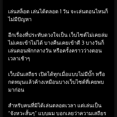
เล่นสล็อต เล่นได้ตลอด 1 วัน จะเล่นตอนไหนก็
ไม่มีปัญหา
อีกเรื่องที่ประทับดวงใจเป็น เว็บไซต์ไม่เคยล่ม
ไม่เคยเข้าไม่ได้ บางคืนเคยเข้าตี 3 บางวันก็
เล่นตอนพักกลางวัน หรือครั้งคราวว่างตอน
เวลาเช้าๆ
เว็บมันเสถียร เปิดได้ทุกเมื่อแบบไม่มีบั๊ก หรือ
กดหมุนแล้วค้างเหมือนบางเว็บไซต์ที่เคยพบ
มาก่อน
สำหรับคนที่มิได้เล่นตลอดเวลา แต่เล่นเป็น
“จังหวะสั้นๆ” แบบผม บอกเลยว่าความเสถียร