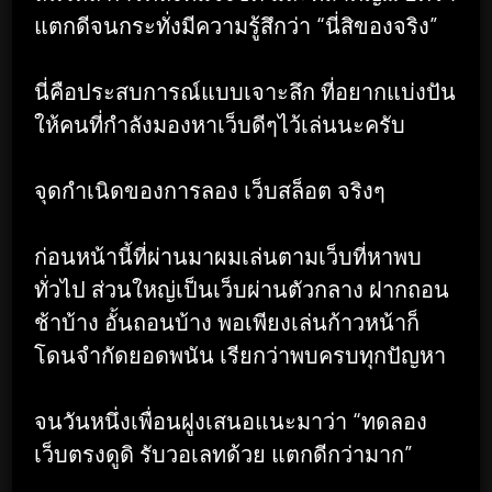
แตกดีจนกระทั่งมีความรู้สึกว่า “นี่สิของจริง”
นี่คือประสบการณ์แบบเจาะลึก ที่อยากแบ่งปัน
ให้คนที่กำลังมองหาเว็บดีๆไว้เล่นนะครับ
จุดกำเนิดของการลอง เว็บสล็อต จริงๆ
ก่อนหน้านี้ที่ผ่านมาผมเล่นตามเว็บที่หาพบ
ทั่วไป ส่วนใหญ่เป็นเว็บผ่านตัวกลาง ฝากถอน
ช้าบ้าง อั้นถอนบ้าง พอเพียงเล่นก้าวหน้าก็
โดนจำกัดยอดพนัน เรียกว่าพบครบทุกปัญหา
จนวันหนึ่งเพื่อนฝูงเสนอแนะมาว่า “ทดลอง
เว็บตรงดูดิ รับวอเลทด้วย แตกดีกว่ามาก”