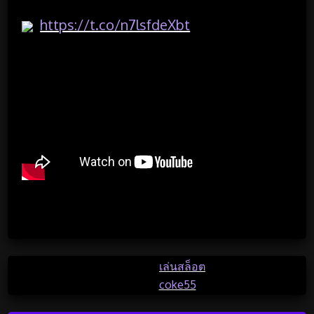
https://t.co/n7lsfdeXbt
…
Posted in
เล่นสล็อต
Tagged
coke55