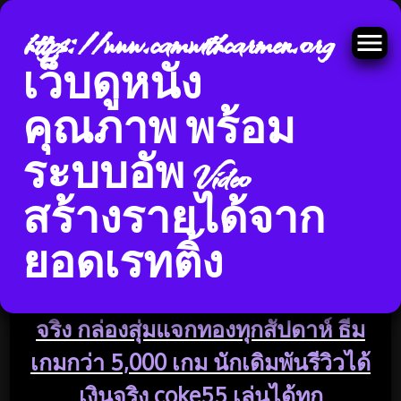
https://www.camwithcarmen.org
เว็บดูหนัง
คุณภาพ พร้อม
Skip
ระบบอัพ Video
to
ป้ายกำกับ:
coke55
content
สร้างรายได้จาก
ยอดเรทติ้ง
เว็บสล็อต สนุกทุกสปิน เล่นง่าย แตก
จริง กล่องสุ่มแจกทองทุกสัปดาห์ ธีม
เกมกว่า 5,000 เกม นักเดิมพันรีวิวได้
เงินจริง coke55 เล่นได้ทุก