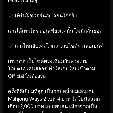
เข้าแบบงามๆ
เทิร์นโอเวอร์น้อย ถอนได้จริง
เล่นได้เท่าไหร่ ถอนเพียงแค่นั้น ไม่มีกลั้นยอด
เกมใหม่อัปเดตไวกว่าเว็บไซต์ผ่านเอเย่นต์
เพราะว่าเว็บไซต์ตรงเชื่อมกับค่ายเกม
โดยตรง เล่นสล็อต ทำให้เกมใหม่เข้าตาม
Official ไม่ต้องรอ
ครั้งที่ดีเยี่ยมที่สุด เป็นรอบหนึ่งผมเล่นเกม
Mahjong Ways 2 เบท 4 บาท ได้โบนัสแตก
เกือบ 2,000 บาท แบบสับสน เนื่องจากเป็น