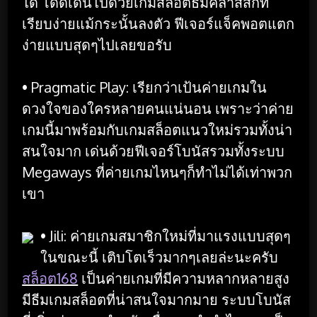
ได้ โดดเด่นไปด้วยเกมสล็อตธีมคลาสสิกที่
เรียบง่ายแม้กระนั้นลงตัว ฟีเจอร์แจ็คพอตแตก
ง่ายแบบสุดๆไปเลยขอรับ
• Pragmatic Play: เรียกว่าเป้นค่ายเกมใน
ดวงใจของใครหลายคนแน่นอน เพราะว่าค่าย
เกมนี้มาพร้อมกับเกมสล็อตแนวใหม่รวมทั้งน่า
สนใจมาก เด่นด้วยฟีเจอร์โบนัสรวมทั้งระบบ
Megaways ที่ค่ายเกมไหนๆก็ทำไม่ได้เท่าพวก
เขา
• Jili: ค่ายเกมสมาชิกใหม่ที่มาแรงแบบสุดๆ
ในขณะนี้ เติบโตเร็วมากๆเลยล่ะนะครับ
สล็อต168
เป็นค่ายเกมที่มีความหลากหลายสูง
มีธีมเกมสล็อตที่น่าสนใจมากมาย ระบบโบนัส