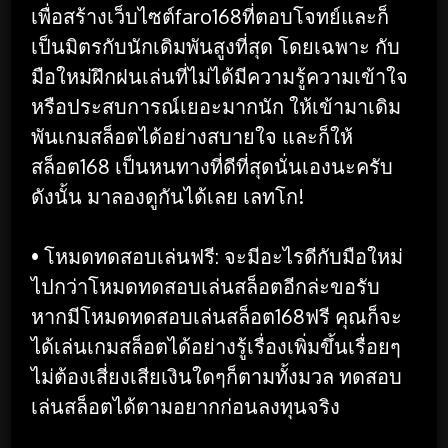
เพื่อสร้างเว็บไซต์faro168ที่ตอบโจทย์และก็
เป็นมิตรกับนักเดิมพันสูงที่สุด โดยเฉพาะ กับ
มือใหม่ฝึกฝนเล่นที่ไม่ได้มีความรู้ความเข้าใจ
หรือประสบการณ์เยอะมากนัก ให้เข้ามาเดิม
พันเกมสล็อตได้อย่างสบายใจ และก็ให้
สล็อต168 เป็นหนทางที่ดีที่สุดนั่นเองนะครับ
ดังนั้น มาลองดูกันได้เลย เลทโก!
• โหมดทดสอบเล่นฟรี: จะมีอะไรดีกับมือใหม่
ไปกว่าโหมดทดสอบเล่นสล็อตอีกล่ะขอรับ
หากมีโหมดทดสอบเล่นสล็อต168ฟรี คุณก็จะ
ได้เล่นเกมสล็อตได้อย่างรู้เรื่องเพิ่มขึ้นเรื่อยๆ
ไม่ต้องเสี่ยงเสียเงินใดๆก็ตามทั้งมวล ทดสอบ
เล่นสล็อตได้ตามอยากก่อนลงทุนจริง