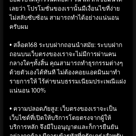
เลยว่า โปรโมชั่นของเรานั้นมีเงื่อนไขที่ง่าย
ไม่สลับซับซ้อน สามารถทำได้อย่างแน่นอน
ครับผม
• สล็อต168 ระบบฝากถอนนำสมัย: ระบบฝาก
ถอนบนเว็บตรงของเราจะไม่มีการผ่านคน
กลางใดๆทั้งสิ้น คุณสามารถทำธุรกรรมต่างๆ
ด้วยตัวเองได้ทันที ไม่ต้องคอยแอดมินมาทำ
รายการให้ ไร้ค่าขนบธรรมเนียมประเพณีแฝง
แน่นอน 100%
• ความปลอดภัยสูง: เว็บตรงของเราจะเป็น
เว็บไซต์ที่เปิดให้บริการโดยตรงจากผู้ให้
บริการหลัก จึงมีใบอนุญาตและก็การยืนยัน
อย่างถูกต้อง มีการเข้ารหัสที่ครัดเคร่งสำหรับ