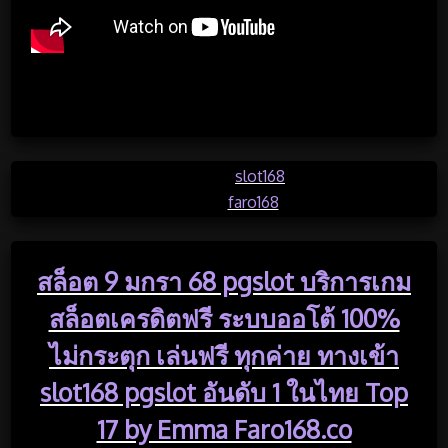
…
Posted in
slot168
Tagged
faro168
สล็อต 9 มกรา 68 pgslot บริการเกม
สล็อตเครดิตฟรี ระบบออโต้ 100%
ไม่กระตุก เล่นฟรี ทุกค่าย ทางเข้า
slot168 pgslot อันดับ 1 ในไทย Top
17 by Emma Faro168.co