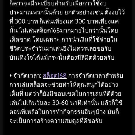
ก็ควรจะมีระเบียบสำหรับเพื่อการใช้งบ
ประมาณพวกนั้นด้วย ยกตัวอย่างเช่น ตั้งงบไว้
ที่ 300 บาท ก็เล่นเพียงแค่ 300 บาทเพียงแค่
นั้น ไม่เล่นสล็อต168มากมายไปกว่านั้นโดย
เด็ดขาด โดยเฉพาะ การนำเงินที่ใช้จ่ายใน
ชีวิตประจำวันมาเล่นยิ่งไม่ควรเลยขอรับ
บันเทิงใจได้แม้กระนั้นต้องมีลิมิตด้วยครับ
• จำกัดเวลา:
สล็อต168
การจำกัดเวลาสำหรับ
การเล่นสล็อตจะช่วยทำให้คุณสนุกได้อย่าง
เต็มที่ แต่ว่าก็ยังมีขอบเขตในการเล่นที่ดีด้วย
เล่นไม่เกินวันละ 30-60 นาทีเท่านั้น แล้วก็ใช้
ตอนที่เหลือในการทำกิจกรรมอื่นๆบ้าง มันก็
จะเป็นการสร้างความสมดุลที่ดีขอรับ