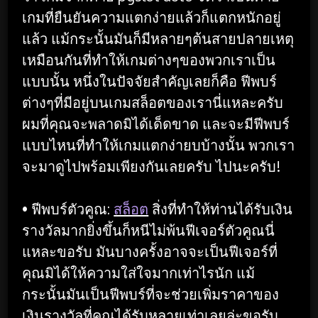
เกมที่ยืนยันความแตกง่ายแล้วก็แตกหนักอยู่
แล้ว แม้กระนั้นมันก็มีหลายๆต้นสายปลายเหตุ
เหมือนกันที่ทำให้เกมต่างๆของพวกเราเป็น
แบบนั้น หนึ่งในปัจจัยสำคัญเลยก็คือ ฟีพบร์
ต่างๆที่มีอยู่บนเกมสล็อตของเรานี่แหละครับ
ผมที่คุณจะพลาดมิได้เด็ดขาด และจะมีฟีพบร์
แบบไหนที่ทำให้เกมแตกง่ายบบ้างนั้น พวกเรา
จะมาดูไปพร้อมเพียงกันเลยครับ ไปนะครับ!
• ฟีพบร์ตัวคูณ:
สล็อต
สิ่งที่ทำให้ท่านได้รับเงิน
รางวัลมากยิ่งขึ้นก็หนีไม่พ้นฟีเจอร์ตัวคูณนี่
แหละขอรับ มันบางครั้งอาจจะเป็นฟีเจอร์ที่
คุณมิได้ให้ความใส่ใจมากเท่าไรนัก แม้
กระนั้นมันเป็นฟีพบร์ที่จะช่วยเพิ่มราคาของ
เงินรางวัลที่คุณได้รับหลายเท่าเลยล่ะขอรับ