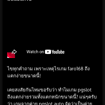
ไขทุกคำถาม เพราะเหตุไรเกม faro168 ถึง
แตกง่ายขนาดนี้!
เคยสงสัยกันไหมขอรับว่า ทำไมเกม pgslot
ถึงแตกง่ายรวมทั้งแตกหนักขนาดนี้? แน่ๆครับ
ว่า เกมจากค่าย pgslot auto จัดว่าเป็นค่าย