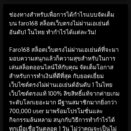
ช่องทางสำหรับเพื่อการได้กำไรแบบจัดเต็ม
บน faro168 สล็อตเว็บตรงไม่ผ่านเอเย่นต์
อันดับ1 ในไทย ทำกำไรได้แต่ละวัน!
Faro168 สล็อตเว็บตรงไม่ผ่านเอเย่นต์ที่จะมา
มอบความสนุกแล้วก็ความสุขสำหรับในการ
เล่นสล็อตออนไลน์ให้กับคุณ จัดเต็มโอกาส
สำหรับการทำเงินที่ดีที่สุด กับยอดเยี่ยม
เว็บไซต์ตรงไม่ผ่านเอเย่นต์อันดับ 1 ในไทย
เว็บไซต์ตรงแท้ 100% ลิขสิทธิ์แท้จากค่ายเกม
ระดับโลกเยอะมาก มีฐานสมาชิกมากยิ่งกว่า
700,000 user มาพร้อมโปรโมชั่นและ
กิจกรรมล้นหลาม สนุกกับวิธีการทำกำไรได้
ทุกเมื่อเชื่อวันตลอด 1 วัน ไม่ว่าคุณจะเป็นไม่