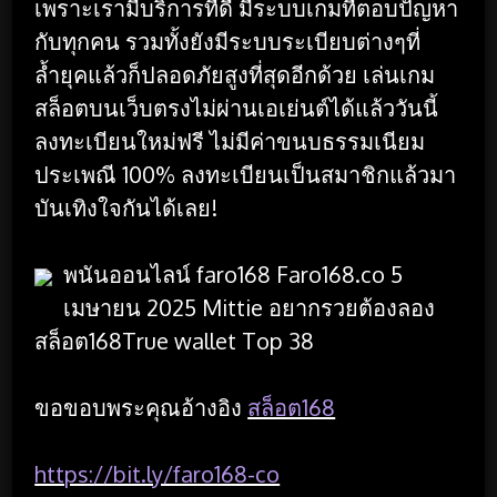
เพราะเรามีบริการที่ดี มีระบบเกมที่ตอบปัญหา
กับทุกคน รวมทั้งยังมีระบบระเบียบต่างๆที่
ล้ำยุคแล้วก็ปลอดภัยสูงที่สุดอีกด้วย เล่นเกม
สล็อตบนเว็บตรงไม่ผ่านเอเย่นต์ได้แล้ววันนี้
ลงทะเบียนใหม่ฟรี ไม่มีค่าขนบธรรมเนียม
ประเพณี 100% ลงทะเบียนเป็นสมาชิกแล้วมา
บันเทิงใจกันได้เลย!
พนันออนไลน์ faro168 Faro168.co 5
เมษายน 2025 Mittie อยากรวยต้องลอง
สล็อต168True wallet Top 38
ขอขอบพระคุณอ้างอิง
สล็อต168
https://bit.ly/faro168-co