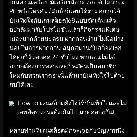
เล่นผ่านเครื่องไม้เครื่องมืออะไรก็ได้ ไม่ว่าจะ
PC หรือโทรศัพท์มือถือก็เล่นได้ตามอยากได้
บันเทิงใจกับเกมสล็อต168แบบจัดเต็มแล้ว
อย่าลืมมารับโปรโมชั่นแล้วก็กิจกรรมพิเศษ
เยอะมากด้วยนะครับ ฝากถอนง่าย ไม่มีอย่าง
น้อยในการฝากถอน สนุกสนานกับสล็อต168
ได้ทุกวี่วันตลอด 24 ชั่วโมง หากคุณไม่ได้
อยากต้องการพลาดล่ะก็ สมัครเป็นสมาชิก
ใหม่กับพวกเราตอนนี้แล้วมาบันเทิงใจไปด้วย
กันได้เลย!
How to เล่นสล็อตยังไงให้บันเทิงใจและไม่
เสพติดจนกระทั่งเกินไป มาทดลองกัน!
หลายท่านที่เล่นสล็อตมักจะเจอกับปัญหาหนึ่ง