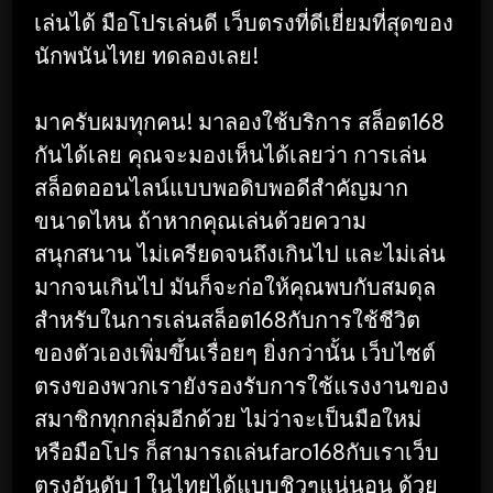
เล่นได้ มือโปรเล่นดี เว็บตรงที่ดีเยี่ยมที่สุดของ
นักพนันไทย ทดลองเลย!
มาครับผมทุกคน! มาลองใช้บริการ สล็อต168
กันได้เลย คุณจะมองเห็นได้เลยว่า การเล่น
สล็อตออนไลน์แบบพอดิบพอดีสำคัญมาก
ขนาดไหน ถ้าหากคุณเล่นด้วยความ
สนุกสนาน ไม่เครียดจนถึงเกินไป และไม่เล่น
มากจนเกินไป มันก็จะก่อให้คุณพบกับสมดุล
สำหรับในการเล่นสล็อต168กับการใช้ชีวิต
ของตัวเองเพิ่มขึ้นเรื่อยๆ ยิ่งกว่านั้น เว็บไซต์
ตรงของพวกเรายังรองรับการใช้แรงงานของ
สมาชิกทุกกลุ่มอีกด้วย ไม่ว่าจะเป็นมือใหม่
หรือมือโปร ก็สามารถเล่นfaro168กับเราเว็บ
ตรงอันดับ 1 ในไทยได้แบบชิวๆแน่นอน ด้วย