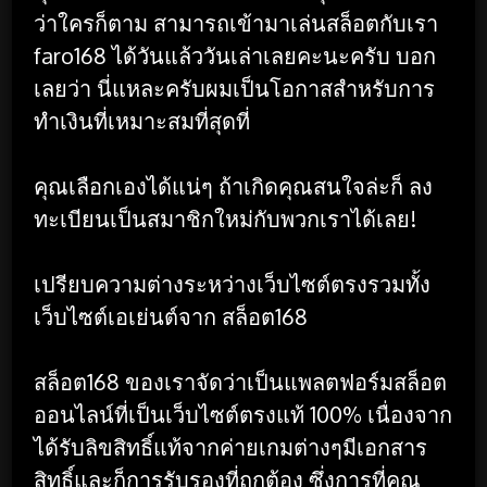
ว่าใครก็ตาม สามารถเข้ามาเล่นสล็อตกับเรา
faro168 ได้วันแล้ววันเล่าเลยคะนะครับ บอก
เลยว่า นี่แหละครับผมเป็นโอกาสสำหรับการ
ทำเงินที่เหมาะสมที่สุดที่
คุณเลือกเองได้แน่ๆ ถ้าเกิดคุณสนใจล่ะก็ ลง
ทะเบียนเป็นสมาชิกใหม่กับพวกเราได้เลย!
เปรียบความต่างระหว่างเว็บไซต์ตรงรวมทั้ง
เว็บไซต์เอเย่นต์จาก สล็อต168
สล็อต168 ของเราจัดว่าเป็นแพลตฟอร์มสล็อต
ออนไลน์ที่เป็นเว็บไซต์ตรงแท้ 100% เนื่องจาก
ได้รับลิขสิทธิ์แท้จากค่ายเกมต่างๆมีเอกสาร
สิทธิ์และก็การรับรองที่ถูกต้อง ซึ่งการที่คุณ