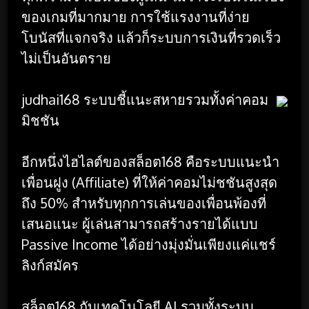
ของเกมที่มากมาย การใช้แรงงานที่ง่าย
โบนัสที่แจกจริง แล้วก็ระบบการเงินที่รวดเร็ว
ไม่เป็นอันตราย
judhai168 ระบบชี้แนะสหายรวมทั้งค่าคอม
มิชชัน
อีกหนึ่งไฮไลต์ของสล็อต168 คือระบบแนะนำ
เพื่อนฝูง (Affiliate) ที่ให้ค่าคอมไม่ชชันสูงสุด
ถึง 50% สำหรับทุกการเล่นของเพื่อนพ้องที่
เสนอแนะ ผู้เล่นสามารถสร้างรายได้แบบ
Passive Income ได้อย่างมุ่งมั่นเพียงแค่แชร์
ลิงก์สมัคร
สล็อต168 กับเทคโนโลยี AI รวมทั้งระบบ