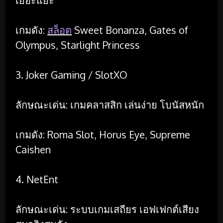
เกมดัง:
สล็อต
Sweet Bonanza, Gates of
Olympus, Starlight Princess
3. Joker Gaming / SlotXO
ลักษณะเด่น: เกมคลาสสิก เล่นง่าย โบนัสหนัก
เกมดัง: Roma Slot, Horus Eye, Supreme
Caishen
4. NetEnt
ลักษณะเด่น: ระบบเกมเสถียร เอฟเฟกต์เสียง