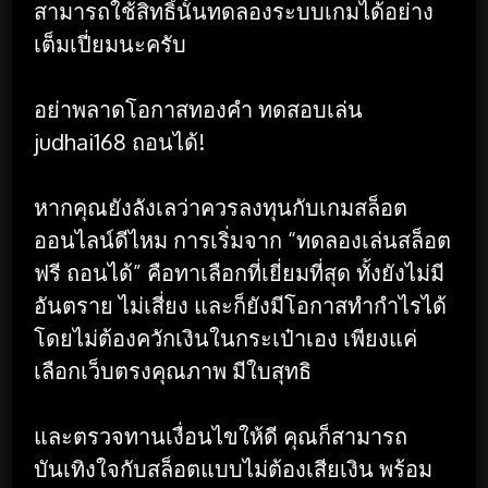
สามารถใช้สิทธิ์นั้นทดลองระบบเกมได้อย่าง
เต็มเปี่ยมนะครับ
อย่าพลาดโอกาสทองคำ ทดสอบเล่น
judhai168 ถอนได้!
หากคุณยังลังเลว่าควรลงทุนกับเกมสล็อต
ออนไลน์ดีไหม การเริ่มจาก “ทดลองเล่นสล็อต
ฟรี ถอนได้” คือทาเลือกที่เยี่ยมที่สุด ทั้งยังไม่มี
อันตราย ไม่เสี่ยง และก็ยังมีโอกาสทำกำไรได้
โดยไม่ต้องควักเงินในกระเป๋าเอง เพียงแค่
เลือกเว็บตรงคุณภาพ มีใบสุทธิ
และตรวจทานเงื่อนไขให้ดี คุณก็สามารถ
บันเทิงใจกับสล็อตแบบไม่ต้องเสียเงิน พร้อม