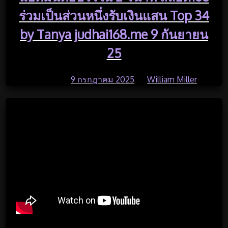
ร่วมเป็นส่วนหนึ่งรับเงินแสน Top 34
by Tanya judhai168.me 9 กันยายน
25
Posted on
9 กรกฎาคม 2025
by
William Miller