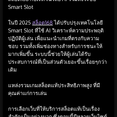
Smart Slot
ในปี 2025
สล็อต168
ได้ปรับปรุงเทคโนโลยี
Smart Slot ที่ใช้ AI วิเคราะห์ความประพฤติ
ปฏิบัติผู้เล่น เพื่อแนะนำเกมที่ตรงกับความ
ชอบ รวมทั้งเพิ่มช่องทางสำหรับการชนะให้
มากเพิ่มขึ้น ระบบนี้ช่วยให้ผู้เล่นได้รับ
ประสบการณ์ที่เป็นส่วนตัวเยอะขึ้นเรื่อยๆกว่า
เดิม
แหล่งรวมเกมสล็อตแท้ประสิทธิภาพสูง ที่มี
คุณค่าแก่การเล่น
การเลือกเว็บที่ให้บริการสล็อตแท้เป็นเรื่อง
สำคัญเป็นอย่างมาก ซึ่งตอนนี้มีหลายเว็บไซต์