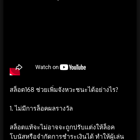
สล็อต168 ช่วยเพิ่มจังหวะชนะได้อย่างไร?
1. ไม่มีการล็อคผลรางวัล
สล็อตแท้จะไม่อาจจะถูกปรับแต่งให้ล็อค
โบนัสหรือจำกัดการชำระเงินได้ ทำให้ผู้เล่น