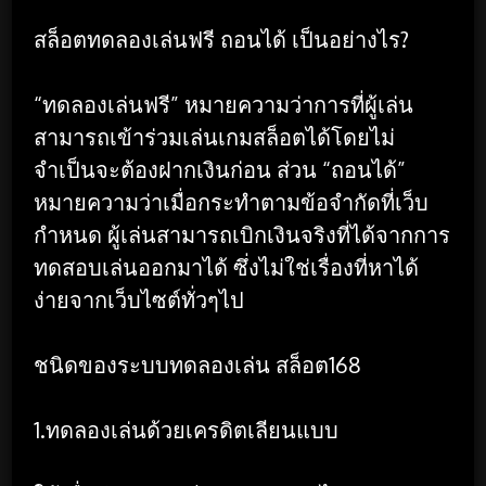
สล็อตทดลองเล่นฟรี ถอนได้ เป็นอย่างไร?
“ทดลองเล่นฟรี” หมายความว่าการที่ผู้เล่น
สามารถเข้าร่วมเล่นเกมสล็อตได้โดยไม่
จำเป็นจะต้องฝากเงินก่อน ส่วน “ถอนได้”
หมายความว่าเมื่อกระทำตามข้อจำกัดที่เว็บ
กำหนด ผู้เล่นสามารถเบิกเงินจริงที่ได้จากการ
ทดสอบเล่นออกมาได้ ซึ่งไม่ใช่เรื่องที่หาได้
ง่ายจากเว็บไซต์ทั่วๆไป
ชนิดของระบบทดลองเล่น สล็อต168
1.ทดลองเล่นด้วยเครดิตเลียนแบบ