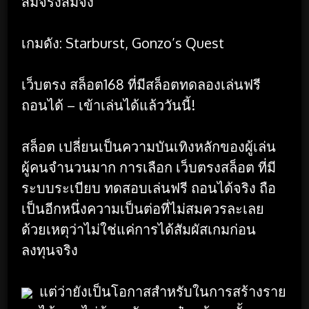
สมจริงสมจัง
เกมดัง: Starburst, Gonzo’s Quest
เว็บตรง สล็อต168 ที่มีสล็อตทดลองเล่นฟรี
ถอนได้ – เข้าเล่นได้แล้ววันนี้!
สล็อต เปลี่ยนเป็นความบันเทิงหลักของผู้เล่น
ผู้คนจำนวนมาก การเลือก เว็บตรงสล็อต ที่มี
ระบบระเบียบ ทดสอบเล่นฟรี ถอนได้จริง ถือ
เป็นอีกหนึ่งความเป็นต่อที่ไม่สมควรละเลย
ด้วยเหตุว่าไม่ใช่แค่การได้สัมผัสเกมก่อน
ลงทุนจริง
แต่ว่ายังเป็นโอกาสสำหรับในการสร้างราย