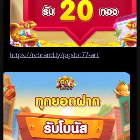
https://rebrand.ly/pgslot77-art