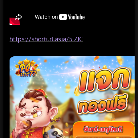
https://shorturl.asia/5lZJC