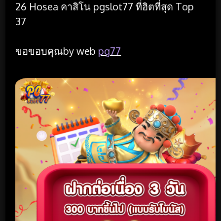
26 Hosea คาสิโน pgslot77 ที่ฮิตที่สุด Top
37
ขอขอบคุณby web
pg77