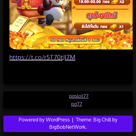
https://t.co/r5T70tJI7M
…
Posted in
pgslot77
Tagged
pg77
Powered by WordPress
|
Theme:
Big Chill
by
BigBobNetWork
.