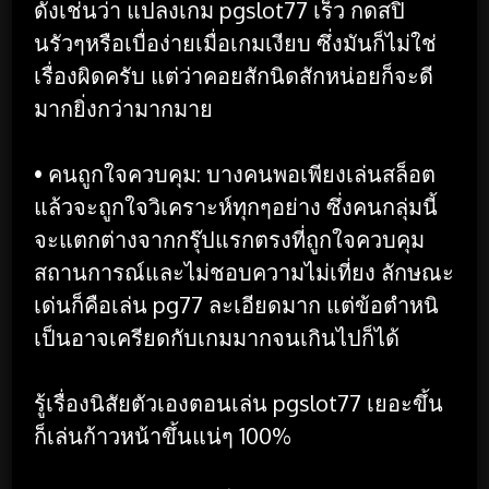
ดังเช่นว่า แปลงเกม pgslot77 เร็ว กดสปิ
นรัวๆหรือเบื่อง่ายเมื่อเกมเงียบ ซึ่งมันก็ไม่ใช่
เรื่องผิดครับ แต่ว่าคอยสักนิดสักหน่อยก็จะดี
มากยิ่งกว่ามากมาย
• คนถูกใจควบคุม: บางคนพอเพียงเล่นสล็อต
แล้วจะถูกใจวิเคราะห์ทุกๆอย่าง ซึ่งคนกลุ่มนี้
จะแตกต่างจากกรุ๊ปแรกตรงที่ถูกใจควบคุม
สถานการณ์และไม่ชอบความไม่เที่ยง ลักษณะ
เด่นก็คือเล่น pg77 ละเอียดมาก แต่ข้อตำหนิ
เป็นอาจเครียดกับเกมมากจนเกินไปก็ได้
รู้เรื่องนิสัยตัวเองตอนเล่น pgslot77 เยอะขึ้น
ก็เล่นก้าวหน้าขึ้นแน่ๆ 100%