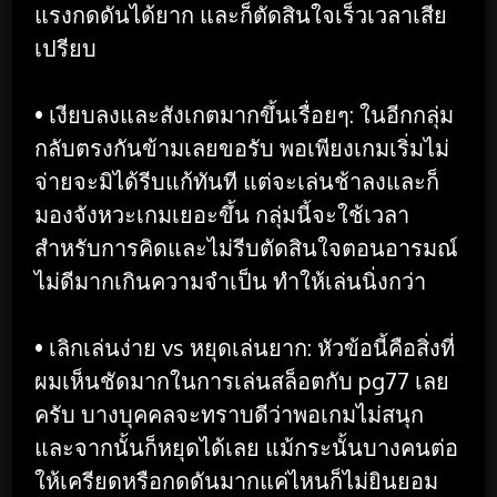
แรงกดดันได้ยาก และก็ตัดสินใจเร็วเวลาเสีย
เปรียบ
• เงียบลงและสังเกตมากขึ้นเรื่อยๆ: ในอีกกลุ่ม
กลับตรงกันข้ามเลยขอรับ พอเพียงเกมเริ่มไม่
จ่ายจะมิได้รีบแก้ทันที แต่จะเล่นช้าลงและก็
มองจังหวะเกมเยอะขึ้น กลุ่มนี้จะใช้เวลา
สำหรับการคิดและไม่รีบตัดสินใจตอนอารมณ์
ไม่ดีมากเกินความจำเป็น ทำให้เล่นนิ่งกว่า
• เลิกเล่นง่าย vs หยุดเล่นยาก: หัวข้อนี้คือสิ่งที่
ผมเห็นชัดมากในการเล่นสล็อตกับ pg77 เลย
ครับ บางบุคคลจะทราบดีว่าพอเกมไม่สนุก
และจากนั้นก็หยุดได้เลย แม้กระนั้นบางคนต่อ
ให้เครียดหรือกดดันมากแค่ไหนก็ไม่ยินยอม