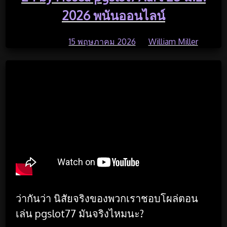
2026 พนันออนไลน์
Posted on
15 พฤษภาคม 2026
by
William Miller
ว่ากันว่า นิสัยจริงของพวกเราชอบโผล่ตอน
เล่น pgslot77 มันจริงไหมนะ?