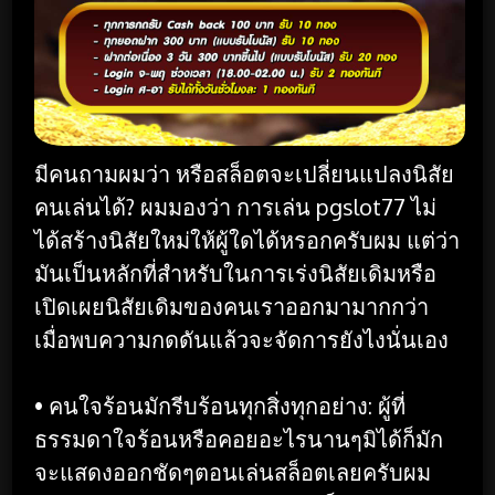
มีคนถามผมว่า หรือสล็อตจะเปลี่ยนแปลงนิสัย
คนเล่นได้? ผมมองว่า การเล่น pgslot77 ไม่
ได้สร้างนิสัยใหม่ให้ผู้ใดได้หรอกครับผม แต่ว่า
มันเป็นหลักที่สำหรับในการเร่งนิสัยเดิมหรือ
เปิดเผยนิสัยเดิมของคนเราออกมามากกว่า
เมื่อพบความกดดันแล้วจะจัดการยังไงนั่นเอง
• คนใจร้อนมักรีบร้อนทุกสิ่งทุกอย่าง: ผู้ที่
ธรรมดาใจร้อนหรือคอยอะไรนานๆมิได้ก็มัก
จะแสดงออกชัดๆตอนเล่นสล็อตเลยครับผม