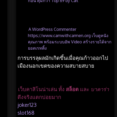
ก่อน คุ้มกว่า Top 69 by Carl
ความเห็นล่าสุด
A WordPress Commenter
บน
https://www.camwithcarmen.org เว็บดูหนัง
คุณภาพ พร้อมระบบอัพ Video สร้างรายได้จาก
ยอดเรทติ้ง
การบรรลุผลมักเกิดขึ้นเมื่อคุณก้าวออกไป
เมืองนอกเขตของความสบายสบาย
เว็บคาสิโนน่าเล่น ทั้ง
สล็อต
และ
บาคาร่า
ตึงจริงแตกบ่อยมาก
joker123
slot168