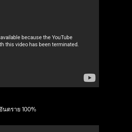
็นอันตราย 100%