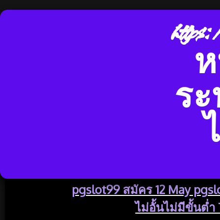
https
ห
ระบ
Skip
ไ
to
ป้ายกำกั
content
pgslot99 สมัคร 12 May pgsl
ไม่อั้นไม่มีขั้น