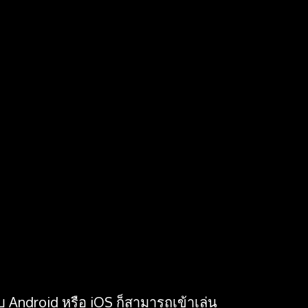
บบ Android หรือ iOS ก็สามารถเข้าเล่น