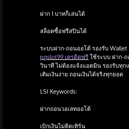
ฝาก 1 บาทก็เล่นได้
สล็อตซื้อฟรีสปินได้
ระบบฝาก-ถอนออโต้ รองรับ Wallet
pgslot99 เครดิตฟรี
ใช้ระบบ ฝาก-ถอ
วินาที ไม่ต้องแจ้งแอดมิน รองรับทุก
เติมเงินง่าย ถอนเงินได้จริงทุกยอด
LSI Keywords:
ฝากถอนวอเลทออโต้
เบิกเงินไม่ติดเทิร์น