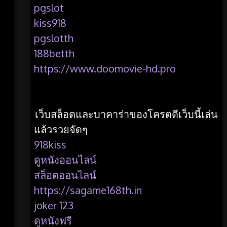
pgslot
kiss918
pgslotth
188betth
https://www.doomovie-hd.pro
เว็บสล็อตและบาคาร่าของโครตดีเว็บนี้เล่น
แล้วรวยจัดๆ
918kiss
ดูหนังออนไลน์
สล็อตออนไลน์
https://sagame168th.in
joker 123
ดูหนังฟรี