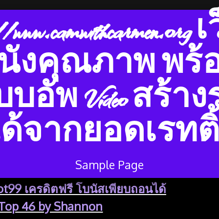
://www.camwithcarmen.org 
นังคุณภาพ พร้
บอัพ Video สร้า
ด้จากยอดเรทติ
บ:
pgslot99
Sample Page
ot99 เครดิตฟรี โบนัสเพียบถอนได้
ต่ำ Top 46 by Shannon