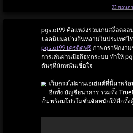
Posted on
23 พฤษภ
pgslot99 คือแหล่งรวมเกมสล็อตออน
ยอดนิยมอย่างล้นหลามในประเทศไทย ด
pgslot99 เครดิตฟรี
ภาพกราฟิกงามระ
การเล่นผ่านมือถือทุกระบบ ทำให้ pgs
ต้นๆที่นักพนันเชื่อใจ
เว็บตรงไม่ผ่านเอเย่นต์ที่นี้มาพร
อีกทั้ง บัญชีธนาคาร รวมทั้ง Tru
อั้น พร้อมโปรโมชั่นจัดหนักให้อีกทั้ง