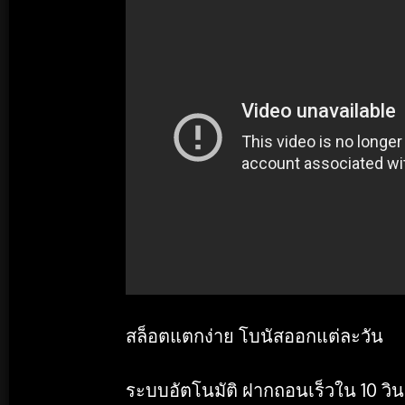
สล็อตแตกง่าย โบนัสออกแต่ละวัน
ระบบอัตโนมัติ ฝากถอนเร็วใน 10 วิน