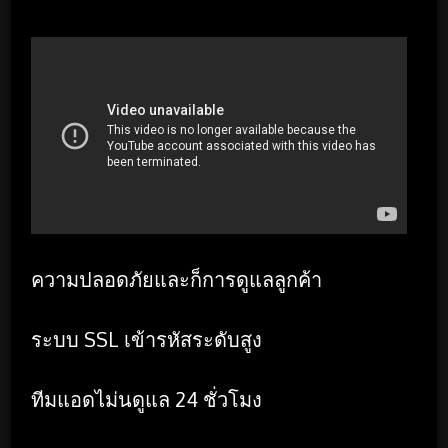
ความปลอดภัยและก็การดูแลลูกค้า
ระบบ SSL เข้ารหัสระดับสูง
ทีมแอดไม่นดูแล 24 ชั่วโมง