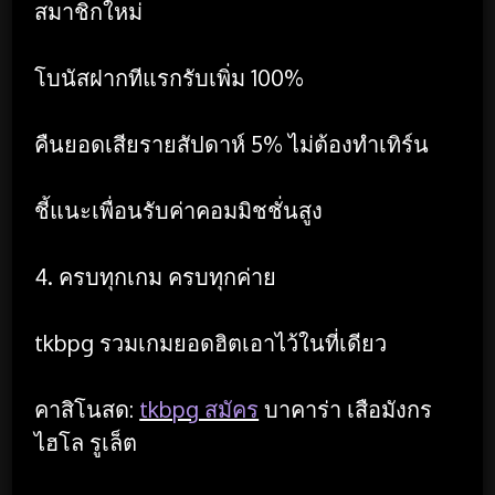
สมาชิกใหม่
โบนัสฝากทีแรกรับเพิ่ม 100%
คืนยอดเสียรายสัปดาห์ 5% ไม่ต้องทำเทิร์น
ชี้แนะเพื่อนรับค่าคอมมิชชั่นสูง
4. ครบทุกเกม ครบทุกค่าย
tkbpg รวมเกมยอดฮิตเอาไว้ในที่เดียว
คาสิโนสด:
tkbpg สมัคร
บาคาร่า เสือมังกร
ไฮโล รูเล็ต