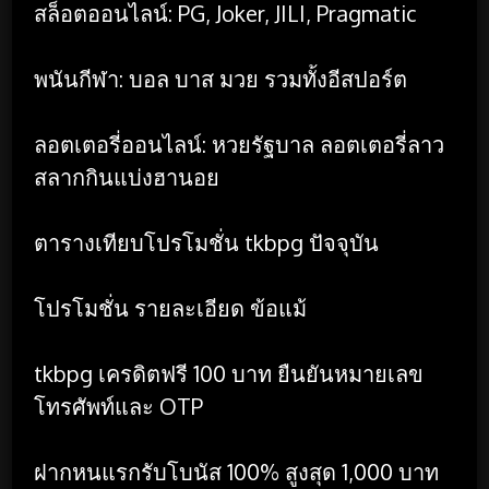
สล็อตออนไลน์: PG, Joker, JILI, Pragmatic
พนันกีฬา: บอล บาส มวย รวมทั้งอีสปอร์ต
ลอตเตอรี่ออนไลน์: หวยรัฐบาล ลอตเตอรี่ลาว
สลากกินแบ่งฮานอย
ตารางเทียบโปรโมชั่น tkbpg ปัจจุบัน
โปรโมชั่น รายละเอียด ข้อแม้
tkbpg เครดิตฟรี 100 บาท ยืนยันหมายเลข
โทรศัพท์และ OTP
ฝากหนแรกรับโบนัส 100% สูงสุด 1,000 บาท