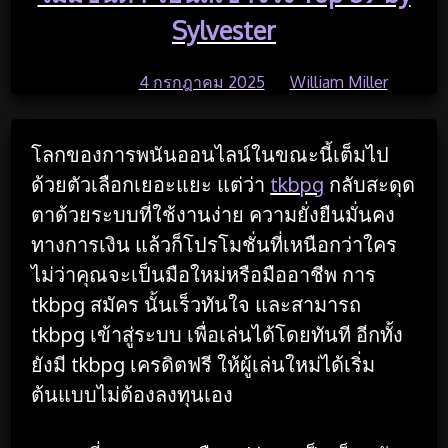
Sylvester
Posted on
4 กรกฎาคม 2025
by
William Miller
โลกของการพนันออนไลน์ในขณะนี้เต็มไป
ด้วยตัวเลือกเยอะแยะ แต่ว่า
tkbpg
กลับสะดุด
ตาด้วยระบบที่ใช้งานง่าย ความยั่งยืนมั่นคง
ทางการเงิน แล้วก็โปรโมชั่นที่เหนือกว่าใคร
ไม่ว่าคุณจะเป็นมือใหม่หรือมืออาชีพ การ
tkbpg สมัคร นั้นเร็วทันใจ และสามารถ
tkbpg เข้าสู่ระบบ เพื่อเล่นได้โดยทันที อีกทั้ง
ยังมี tkbpg เครดิตฟรี ให้ผู้เล่นใหม่ได้เริ่ม
ต้นแบบไม่ต้องลงทุนเอง