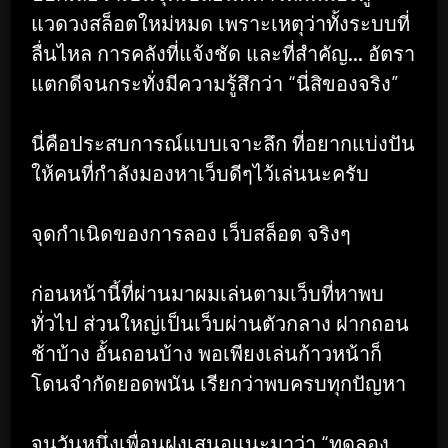
แวดวงสล็อตใหม่หมด เพราะเหตุว่าทั้งระบบที่
ลื่นไหล การคลังที่แจ้งชัด และที่สำคัญ… อัตรา
แตกดีจนกระทั่งมีความรู้สึกว่า “นี่สิของจริง”
นี่คือประสบการณ์แบบเจาะลึก ที่อยากแบ่งปัน
ให้คนที่กำลังมองหาเว็บดีๆไว้เล่นนะครับ
จุดกำเนิดของการลอง เว็บสล็อต จริงๆ
ก่อนหน้านี้ที่ผ่านมาผมเล่นตามเว็บที่หาพบ
ทั่วไป ส่วนใหญ่เป็นเว็บผ่านตัวกลาง ฝากถอน
ช้าบ้าง อั้นถอนบ้าง พอเพียงเล่นก้าวหน้าก็
โดนจำกัดยอดพนัน เรียกว่าพบครบทุกปัญหา
จนวันหนึ่งเพื่อนฝูงเสนอแนะมาว่า “ทดลอง