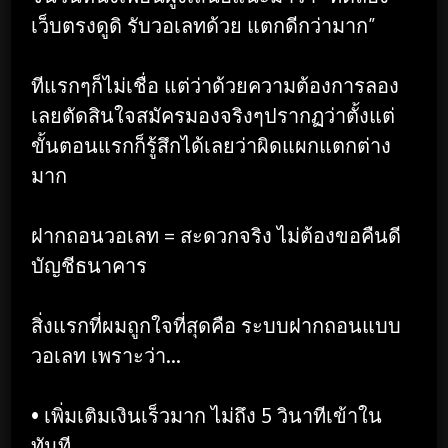
เว็บตรงดูดิ รับวอเลทด้วย แตกดีกว่ามาก”
ทีแรกๆก็ไม่เชื่อ แต่ว่าด้วยความต้องการลอง
เลยตัดสินใจสมัครมองจริงๆปรากฏว่าตั้งแต่
ขั้นตอนแรกก็รู้สึกได้เลยว่าผิดแผกแตกต่าง
มาก
ฝากถอนวอเลท = สะดวกจริง ไม่ต้องขอคืนดี
บัญชีธนาคาร
สิ่งแรกที่ผมถูกใจที่สุดคือ ระบบฝากถอนแบบ
วอเลท เพราะว่า…
• เพิ่มเติมเงินเร็วมาก ไม่ถึง 5 วินาทีเข้าใน
ทันที