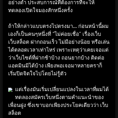
อย่างต่ำ ประสบการณ์ที่ต้องการที่จะให้
ทดลองเปิดใจมองสักหนึ่งครั้ง
ถ้าให้กล่าวแบบตรงไปตรงมา… ก่อนหน้านี้ผม
เองก็เป็นคนๆหนึ่งที่ “ไม่ค่อยเชื่อ” เรื่องเว็บ
เว็บสล็อต ฝากถอนเร็ว ไม่มีอย่างน้อย หรือเล่น
ได้ตลอดเวลาเท่าไหร่ เพราะเหตุว่าเคยเจอแต่
ว่าเว็บไซต์ที่ฝากช้าบ้าง ถอนยากบ้าง ติดต่อ
แอดมินมิได้บ้าง เพียงพอเจอมาหลายคราก็
เริ่มปิดจิตใจไปโดยไม่รู้ตัว
แต่เรื่องมันเริ่มเปลี่ยนแปลงในเวลาที่ผมได้
ทดลองสมัครเว็บหนึ่งตามคำแนะนำของ
เพื่อนฝูง ซึ่งเขาบอกเพียงประโยคเดียวว่า เว็บ
สล็อต