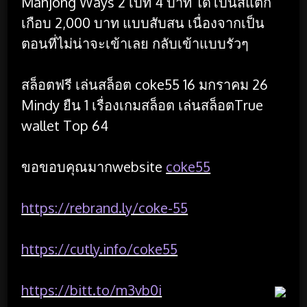
Mahjong Ways 2 เบท 4 บาท ได้โบนัสแตก
เกือบ 2,000 บาท แบบสับสน เนื่องจากเป็น
ตอนที่ไม่น่าจะเข้าเลย กลับเข้าแบบรัวๆ
สล็อตฟรี เล่นสล็อต coke55 16 มกราคม 26
Mindy ยืน 1 เรื่องเกมสล็อต เล่นสล็อตTrue
wallet Top 64
ขอขอบคุณมากwebsite
coke55
https://rebrand.ly/coke-55
https://cutly.info/coke55
https://bitt.to/m3vb0i